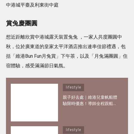
中港城平臺及利東街中庭
賞兔慶團圓
想近距離欣賞中港城露天裝置兔兔 ，一家人共度團圓中
秋，位於廣東道的皇家太平洋酒店推出連串佳節禮遇，包
括「維港Bun Fun月兔賞」下午茶，以及「月兔滿團圓」住
宿體驗，感受滿滿節日氣氛。
lifestyle
親子好去處｜維港兒童帆船體
驗限時優惠！導師全程跟船、
親手掌控小帆船 3歲都可做小
船長！
lifestyle