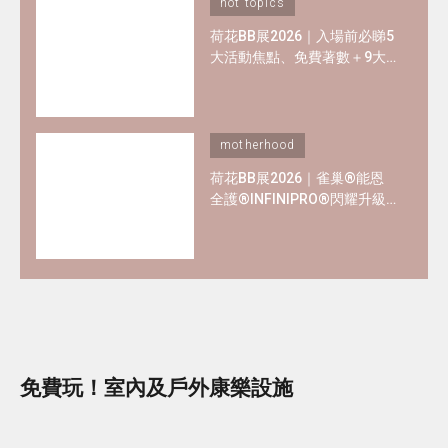
hot topics
荷花BB展2026｜入場前必睇5
大活動焦點、免費著數＋9大
熱門母嬰品牌優惠懶人包！
motherhood
荷花BB展2026｜雀巢®能恩
全護®INFINIPRO®閃耀升級
率先睇皇牌產品半價禮遇
✿+獨家精彩禮遇
免費玩！室內及戶外康樂設施