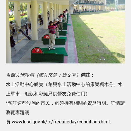
哥爾夫球設施（圖片來源：康文署）
備註：
水上活動中心艇隻（創興水上活動中心的康樂獨木舟、水
上單車、舢舨和彩艇只供營友免費使用）
*預訂這些設施的市民，必須持有相關的資歷證明。詳情請
瀏覽專題網
頁 www.lcsd.gov.hk/tc/freeuseday/conditions.html。