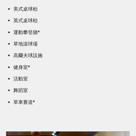
美式桌球枱
英式桌球枱
運動攀登牆*
草地滾球場
高爾夫球設施
健身室*
活動室
舞蹈室
單車賽道*