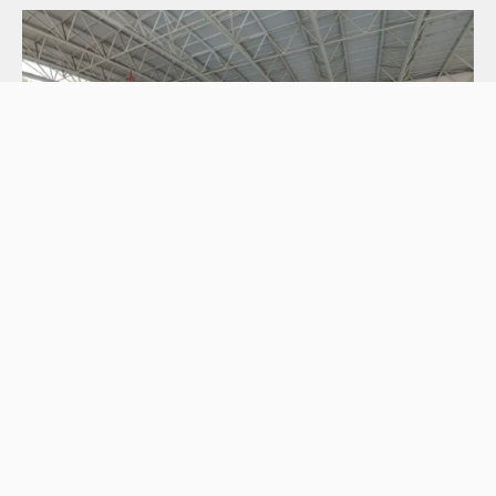
公眾游泳池設施無須預約，市民只需於泳池開放時段前在
泳池入口處排隊輪候，名額先到先得，額滿即止。（圖片
來源：康文署）
康文署網
站：
www.lcsd.gov.hk/tc/freeuseday/index.html