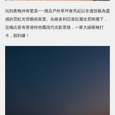
玩到夜晚仲有驚喜——酒店戶外草坪會亮起以非遺技藝為靈
感的霓虹光管藝術裝置。在維多利亞港壯麗全景映襯下，
交織出富有香港特色嘅現代光影景致，一家大細夜晚打
卡，靚到爆！