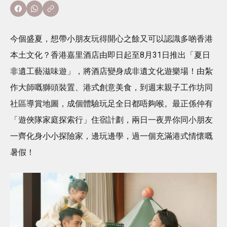
今個盛夏，想帶小朋友玩得開心之餘又可以認識多啲香港
本土文化？香港嘉里酒店由即日起至8月31日推出「夏日
非遺工藝滋味遊」，將酒店變身成非遺文化遊樂場！由紮
作大師嘅獅頭裝置、港式創意美食，到週末親子工作坊同
社區導賞地圖，成個體驗玩足全日都唔夠喉。最正係仲有
「遊俠隊家庭探索行」住宿計劃，兩日一夜畀你同小朋友
一齊化身小小探險家，邊玩邊學，過一個充滿港式情懷嘅
暑假！