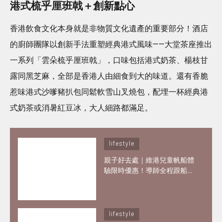
港式梳乎厘班戟＋創新點心
香港飲食文化本身就是非物質文化遺產的重要部分！酒店
的廚師團隊以創新手法重塑經典港式風味——大堂茶座推出
一系列「雲朵梳乎厘班戟」，口味包括港式奶茶、楊枝甘
露同黑芝麻，全部是香港人由細食到大的味道。還有香脆
惹味港式沙嗲豬扒包同鬆軟雪山叉燒包，配埋一杯經典港
式奶茶或消暑紅豆冰，大人細路都滿足。
lifestyle
親子好去處｜維港兒童帆船體
驗限時優惠！導師全程跟船、
親手掌控小帆船 3歲都可做小
船長！
lifestyle