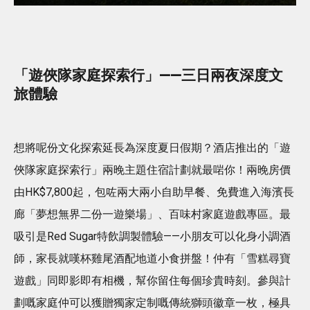
「遊俠隊家庭探索行」——三日兩夜深度文
旅體驗
想將呢份文化探索延長為深度夏日假期？酒店推出的「遊
俠隊家庭探索行」兩晚主題住宿計劃就最啱你！兩晚房價
由HK$7,800起，包咗兩大兩小自助早餐、免費進入海濱長
廊「夢想無界二份一遊樂場」、百味村家庭遊戲專區。最
吸引是Red Sugar特飲調製體驗——小朋友可以化身小調酒
師，家長就嘆杯雞尾酒配地道小食拼盤！仲有「雪糕尋寶
遊戲」同即影即有相機，幫你留住每個珍貴時刻。參與計
劃嘅家庭仲可以獲贈獨家定制嘅傳統獅頭徽章一枚，極具