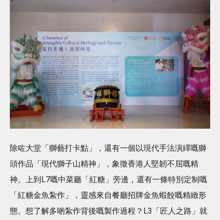
除咗大堂「獅藝打卡點」，還有一個以現代手法演繹嘅獅
頭作品「現代獅子山精神」，象徵香港人堅韌不屈嘅精
神。上到L7嘅中菜廳「紅糖」旁邊，還有一條特別定制嘅
「紅糖金魚紮作」，靈感來自餐廳招牌金魚蝦餃嘅精緻形
態。想了解多啲紮作背後嘅製作過程？L3「匠人之路」就