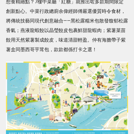
想食精緻點？7樓中菜廳「紅糖」就推出咗多款期間限定
創新點心。中菜行政總廚余偉經師傅嚴選優質時令食材，
將傳統技藝同現代創意融合——黑松露糯米包散發馥郁松露
香氣；燕液龍蝦餃以晶瑩餃皮包裹鮮甜龍蝦肉；紫薯菜苗
餃用天然紫薯製成餃皮，味道清甜輕盈。仲有海膽帶子紫
薯盒同墨西哥芋茸包，款款都係打卡之選！