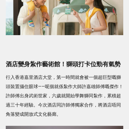
酒店變身紮作藝術館！獅頭打卡位勁有氣勢
行入香港嘉里酒店大堂，第一時間就會被一個超巨型嘅獅
頭裝置攝住眼球——呢個就係紮作大師許嘉雄師傅嘅傑作！
許師傅出身武術世家，六歲就開始學舞獅同紮作，累積超
過三十年經驗。今次酒店同許師傅獨家合作，將酒店唔同
角落變成開放式文化藝廊。