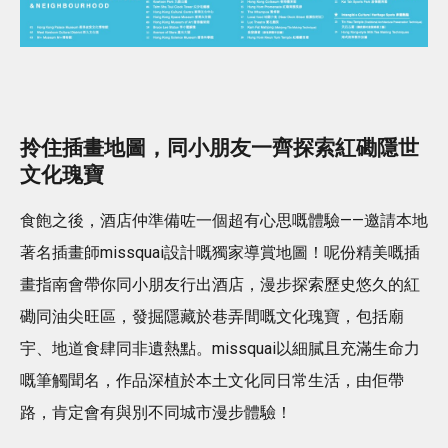
拎住插畫地圖，同小朋友一齊探索紅磡隱世
文化瑰寶
食飽之後，酒店仲準備咗一個超有心思嘅體驗——邀請本地
著名插畫師missquai設計嘅獨家導賞地圖！呢份精美嘅插
畫指南會帶你同小朋友行出酒店，漫步探索歷史悠久的紅
磡同油尖旺區，發掘隱藏於巷弄間嘅文化瑰寶，包括廟
宇、地道食肆同非遺熱點。missquai以細膩且充滿生命力
嘅筆觸聞名，作品深植於本土文化同日常生活，由佢帶
路，肯定會有與別不同城市漫步體驗！