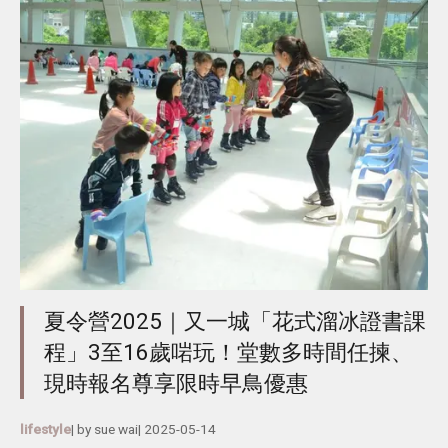
夏令營2025｜又一城「花式溜冰證書課
程」3至16歲啱玩！堂數多時間任揀、
現時報名尊享限時早鳥優惠
lifestyle
| by
sue wai
|
2025-05-14