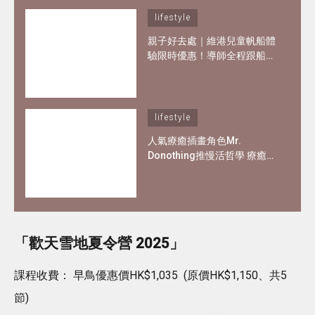
lifestyle
親子好去處｜維港兒童帆船體
驗限時優惠！導師全程跟船、
親手掌控小帆船 3歲都可做小
船長！
lifestyle
人氣療癒插畫角色Mr.
Donothing推慢活哲學 療癒在
職父母及上班族
「歡天雪地夏令營 2025」
課程收費： 早鳥優惠價HK$1,035 (原價HK$1,150、共5
節)