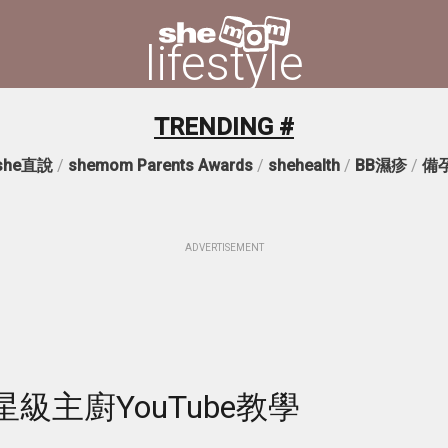
lifestyle
TRENDING #
she直說
/
shemom Parents Awards
/
shehealth
/
BB濕疹
/
備
ADVERTISEMENT
級主廚YouTube教學