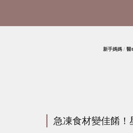
新手媽媽
/
醫
急凍食材變佳餚！星