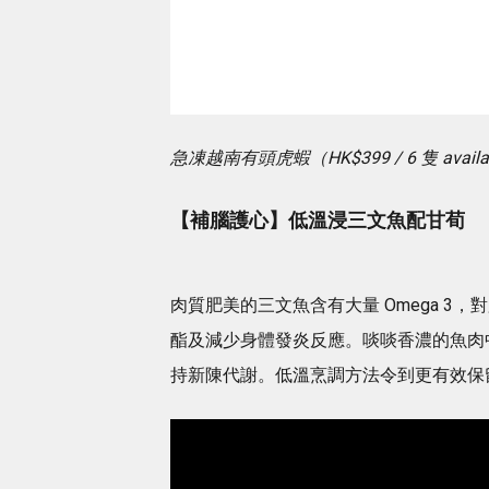
急凍越南有頭虎蝦（HK$399 / 6 隻 availabl
【補腦護心】低溫浸三文魚配甘荀
肉質肥美的三文魚含有大量 Omega 
酯及減少身體發炎反應。啖啖香濃的魚肉
持新陳代謝。低溫烹調方法令到更有效保