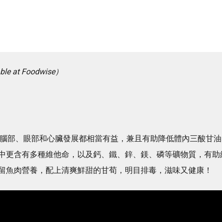
e at Foodwise）
3，對腦部、眼部和心臟發展都相當有益，兼且有助降低體內三酸甘油
中更含有多種維他命，以及鈣、鐵、鋅、鎂、磷等礦物質，有助
留魚肉營養，配上清爽鮮甜的甘荀，明目排毒，滋味又健康！