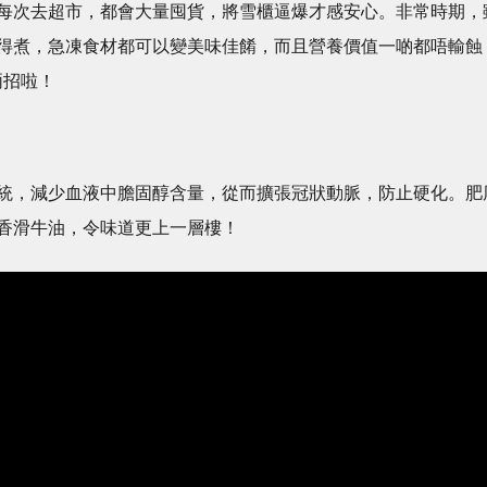
每次去超市，都會大量囤貨，將雪櫃逼爆才感安心。非常時期，
得煮，急凍食材都可以變美味佳餚，而且營養價值一啲都唔輸蝕
你兩招啦！
統，減少血液中膽固醇含量，從而擴張冠狀動脈，防止硬化。肥
香滑牛油，令味道更上一層樓！