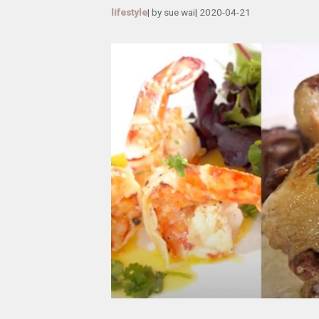
lifestyle
| by
sue wai
|
2020-04-21