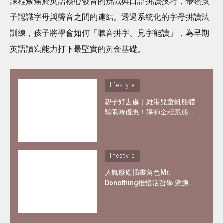
課程聚焦於英語核心發音的辨識與口語拼讀技巧，帶領孩
子認識字母與聲音之間的連結。透過系統化的字母拼讀法
訓練，孩子將學會如何「聽音拼字、見字能讀」，為早期
英語讀寫能力打下最堅實的黃金基礎。
lifestyle
親子好去處｜維港兒童帆船體
驗限時優惠！導師全程跟船、
親手掌控小帆船 3歲都可做小
船長！
lifestyle
人氣療癒插畫角色Mr.
Donothing推慢活哲學 療癒在
職父母及上班族