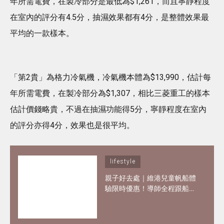
年所需電費，在製冷部分是最低為$1,261，而且寧靜程度
在室內的評分有4.5分，抽濕效果都有4分，是整體效果最
平均的一款樣本。
「第2貴」為格力冷氣機，冷氣機本體為$13,990，估計每
年所需電費，在製冷部分為$1,307，相比三菱重工的樣本
估計價錢略貴，不過在抽濕功能得5分，寧靜程度在室內
的評分亦得4分，效果也是很平均。
lifestyle
親子好去處｜維港兒童帆船體
驗限時優惠！導師全程跟船、
親手掌控小帆船 3歲都可做小
船長！