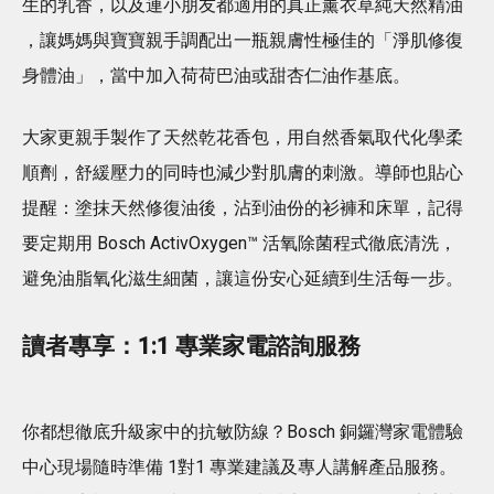
生的乳香，以及連小朋友都適用的真正薰衣草純天然精油
，讓媽媽與寶寶親手調配出一瓶親膚性極佳的「淨肌修復
身體油」，當中加入荷荷巴油或甜杏仁油作基底。
大家更親手製作了天然乾花香包，用自然香氣取代化學柔
順劑，舒緩壓力的同時也減少對肌膚的刺激。導師也貼心
提醒：塗抹天然修復油後，沾到油份的衫褲和床單，記得
要定期用 Bosch ActivOxygen™ 活氧除菌程式徹底清洗，
避免油脂氧化滋生細菌，讓這份安心延續到生活每一步。
讀者專享：1:1 專業家電諮詢服務
你都想徹底升級家中的抗敏防線？Bosch 銅鑼灣家電體驗
中心現場隨時準備 1對1 專業建議及專人講解產品服務。