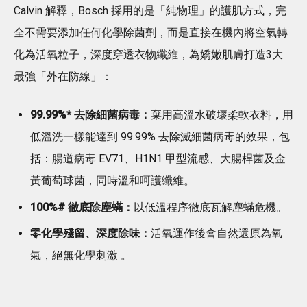
Calvin 解釋，Bosch 採用的是「純物理」的護肌方式，完
全不需要添加任何化學除菌劑，而是直接在機內將空氣轉
化為活氧粒子，深度穿透衣物纖維，為嬌嫩肌膚打造3大
最強「外在防線」：
99.99%
*
去除細菌病毒：
棄用高溫水破壞柔軟衣料，用
低溫洗一樣能達到 99.99% 去除滅細菌病毒的效果，包
括：腸道病毒 EV71、H1N1 甲型流感、大腸桿菌及金
黃葡萄球菌，同時溫和呵護纖維。
100%
#
徹底除塵蟎：
以低溫程序徹底瓦解塵蟎危機。
零化學殘留、深度除味：
活氧運作後會自然還原為氧
氣，絕無化學刺激 。