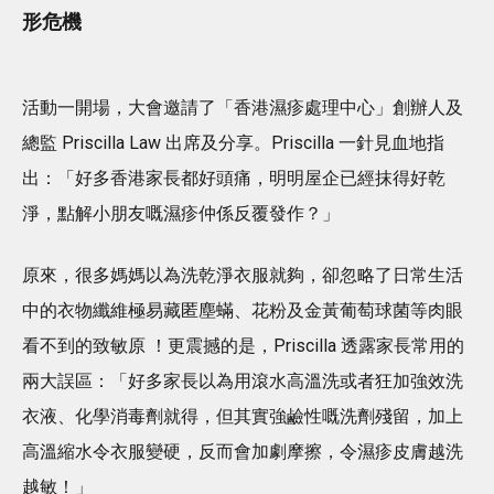
形危機
活動一開場，大會邀請了「香港濕疹處理中心」創辦人及
總監 Priscilla Law 出席及分享。Priscilla 一針見血地指
出：「好多香港家長都好頭痛，明明屋企已經抹得好乾
淨，點解小朋友嘅濕疹仲係反覆發作？」
原來，很多媽媽以為洗乾淨衣服就夠，卻忽略了日常生活
中的衣物纖維極易藏匿塵蟎、花粉及金黃葡萄球菌等肉眼
看不到的致敏原 ！更震撼的是，Priscilla 透露家長常用的
兩大誤區：「好多家長以為用滾水高溫洗或者狂加強效洗
衣液、化學消毒劑就得，但其實強鹼性嘅洗劑殘留，加上
高溫縮水令衣服變硬，反而會加劇摩擦，令濕疹皮膚越洗
越敏！」