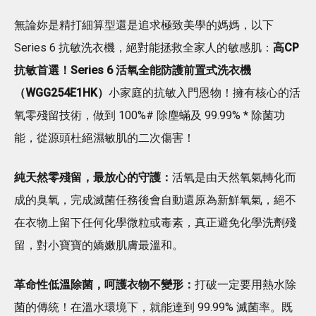
無論妳是精打細算型還是追求極致美學的媽媽，以下
Series 6 抗敏洗衣機，絕對能拯救全家人的敏感肌：
高CP
抗敏首選！Series 6 活氧全能防護前置式洗衣機
（WGG254E1HK）
小家庭的抗敏入門恩物！擁有核心的活
氧零殘留技術，做到 100%# 除塵蟎及 99.99% * 除菌功
能，從源頭杜絕濕敏肌的二次傷害！
純天然零殘留，最放心的守護：
活氧是由天然氧氣轉化而
成的臭氧，完成滅菌任務後會自動還原為新鮮氧氣，絕不
在衣物上留下任何化學微粒或毒素，真正避免化學洗劑殘
留，對小寶寶的嬌嫩肌膚最溫和。
革命性低溫除菌，呵護衣物不變形：
打破一定要用熱水除
菌的傳統！在溫水環境下，就能達到 99.99% 滅菌率。既