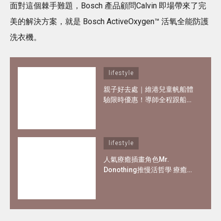
面對這個棘手難題，Bosch 產品顧問Calvin 即場帶來了完
美的解決方案，就是 Bosch ActiveOxygen™ 活氧全能防護
洗衣機。
lifestyle
親子好去處｜維港兒童帆船體
驗限時優惠！導師全程跟船、
親手掌控小帆船 3歲都可做小
船長！
lifestyle
人氣療癒插畫角色Mr.
Donothing推慢活哲學 療癒在
職父母及上班族