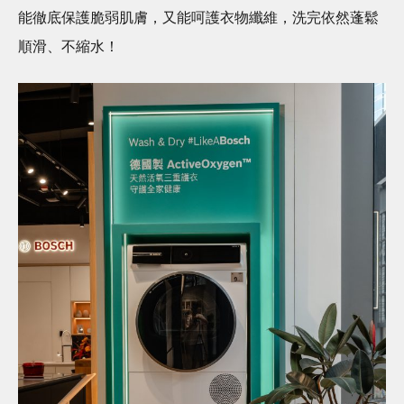
能徹底保護脆弱肌膚，又能呵護衣物纖維，洗完依然蓬鬆
順滑、不縮水！