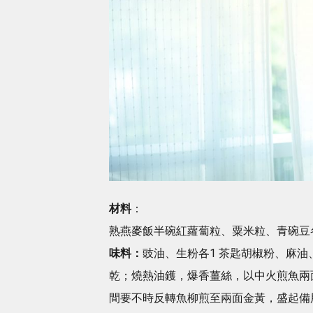
材料
：
熟燕麥飯半碗紅蘿蔔粒、粟米粒、青碗豆各30
味料：
豉油、生粉各1 茶匙胡椒粉、麻油、
乾；燒熱油鑊，爆香薑絲，以中火煎魚兩
間要不時反轉魚柳煎至兩面金黃，盛起備用