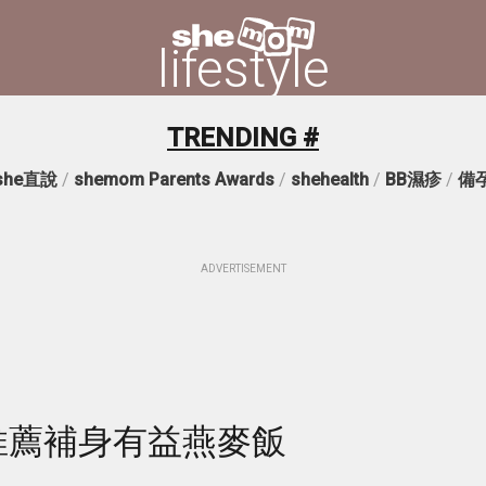
lifestyle
TRENDING #
she直說
/
shemom Parents Awards
/
shehealth
/
BB濕疹
/
備
ADVERTISEMENT
推薦補身有益燕麥飯