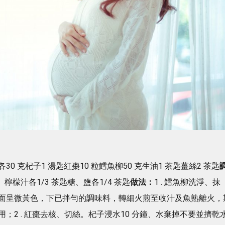
 克杞子1 湯匙紅棗10 粒鱈魚柳50 克生油1 茶匙薑絲2 茶匙
檸檬汁各1/3 茶匙糖、鹽各1/4 茶匙
做法：
1 . 鱈魚柳洗淨、抹
面呈微黃色，下已拌勻的調味料，轉細火煎至收汁及魚熟離火，
；2 . 紅棗去核、切絲。杞子浸水10 分鐘、水棄掉不要並擠乾