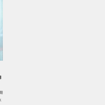
調
期
水