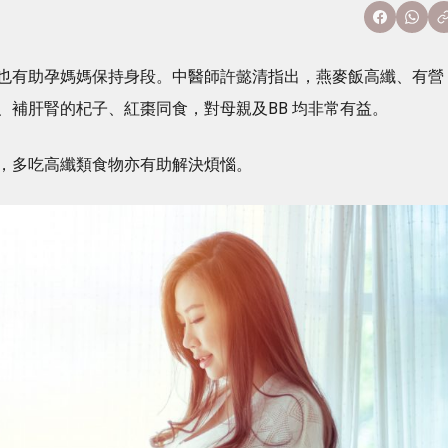
也有助孕媽媽保持身段。中醫師許懿清指出，燕麥飯高纖、有營
、補肝腎的杞子、紅棗同食，對母親及BB 均非常有益。
，多吃高纖類食物亦有助解決煩惱。