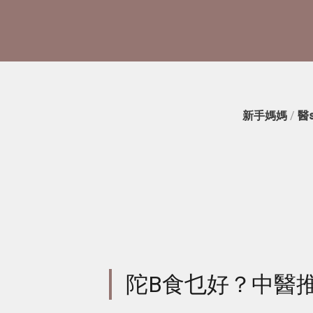
新手媽媽
/
醫
陀B食乜好？中醫