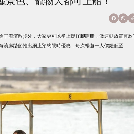
麗景色、寵物犬都可上船！
除了海濱散步外，大家更可以坐上鴨仔腳踏船，做運動放電兼欣
海濱腳踏船推出網上預約限時優惠，每次暢遊一人價錢低至