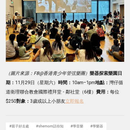
（圖片來源：FB@香港青少年管弦樂團）
樂器探索樂園
日
期：
11月29日（星期六）
時間：
10am–1pm
地點：
灣仔循
道衛理聯合教會國際禮拜堂 - 鄰社堂（6樓）
費用：
每位
$250
對象：
3歲或以上小朋友
立即報名
#
親子好去處
#
shemom話你知
#
學音樂
#
學樂器