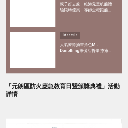
親子好去處｜維港兒童帆船體
驗限時優惠！導師全程跟船、
親手掌控小帆船 3歲都可做小
船長！
lifestyle
人氣療癒插畫角色Mr.
Donothing推慢活哲學 療癒在
職父母及上班族
「元朗區防火應急教育日暨頒獎典禮」活動
詳情