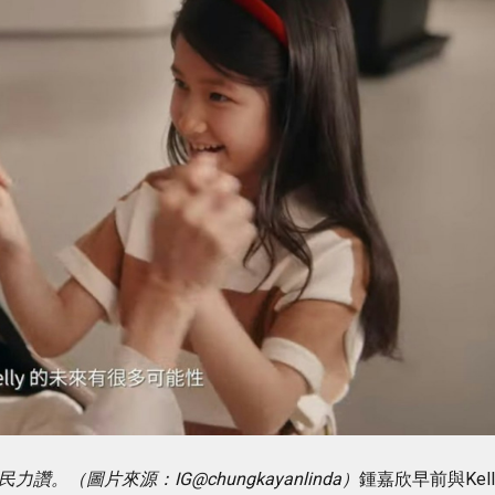
讚。（圖片來源：IG@chungkayanlinda）
鍾嘉欣早前與Kell