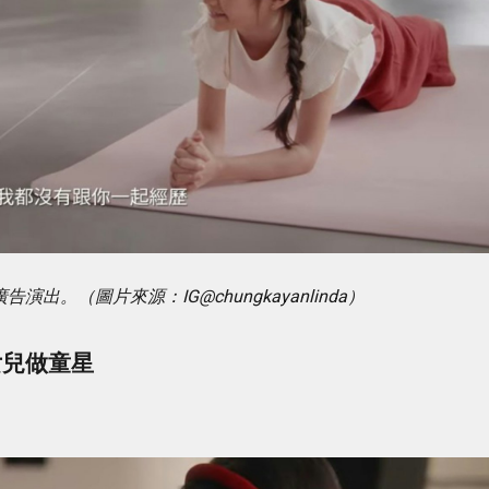
演出。（圖片來源：IG@chungkayanlinda）
女兒做童星