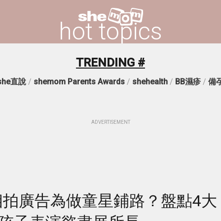
hot topics
TRENDING #
she直說
/
shemom Parents Awards
/
shehealth
/
BB濕疹
/
備
ADVERTISEMENT
相拍廣告為做童星鋪路？盤點4大