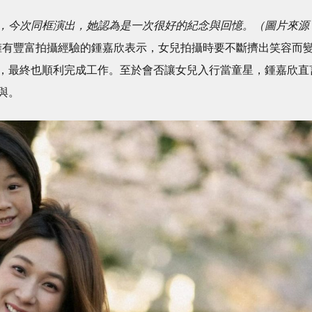
，今次同框演出，她認為是一次很好的紀念與回憶。（圖片來源
擁有豐富拍攝經驗的鍾嘉欣表示，女兒拍攝時要不斷擠出笑容而
，最終也順利完成工作。至於會否讓女兒入行當童星，鍾嘉欣直
與。