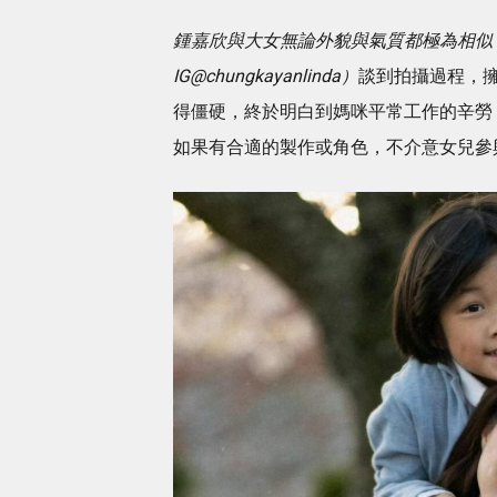
鍾嘉欣與大女無論外貌與氣質都極為相似
IG@chungkayanlinda）
談到拍攝過程，
得僵硬，終於明白到媽咪平常工作的辛勞
如果有合適的製作或角色，不介意女兒參