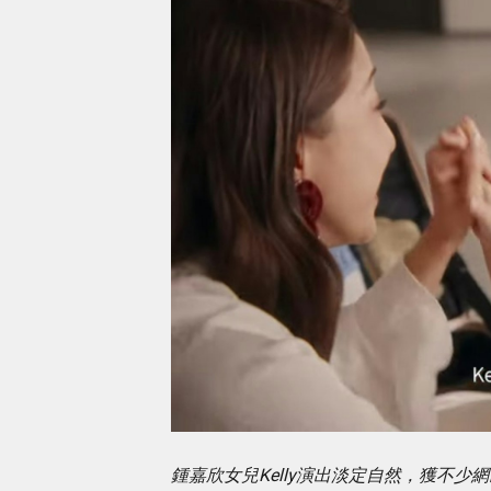
鍾嘉欣女兒Kelly演出淡定自然，獲不少網民力