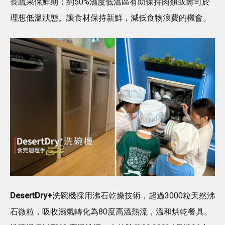
長蔬果保鮮期；約50%濕度低溫區有助保持肉類或壽司於
理想低溫狀態。讓食材保持新鮮，減低食物浪費的機會。
DesertDry+
洗碗機採用沸石乾燥技術，超過3000粒天然沸
石微粒，吸收濕氣轉化為80度高溫熱流，溫和烘乾餐具。