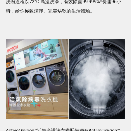
洗碗過程以72°C 高溫洗淨，有效除菌99.999%^長達96小
時，給你極致潔淨、完美烘乾的生活體驗。
ActiveOxygen™️活氧全護洗衣機配備獨有ActiveOxygen™️