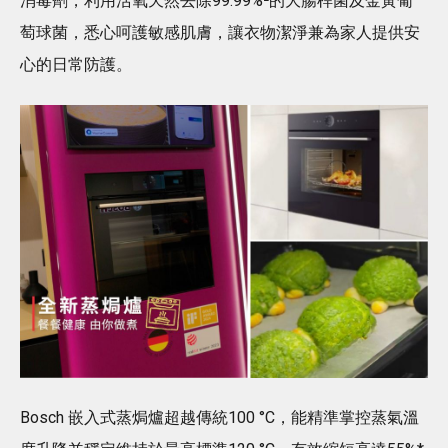
消毒劑，利用活氧天然去除99.99%²的大腸桿菌及金黃葡
萄球菌，悉心呵護敏感肌膚，讓衣物潔淨兼為家人提供安
心的日常防護。
Bosch 嵌入式蒸焗爐超越傳統100 °C，能精準掌控蒸氣溫