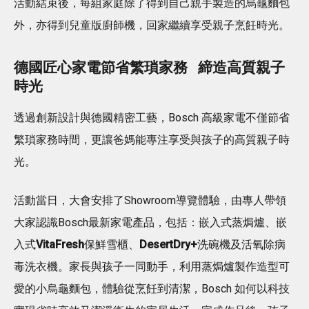
活動結束後，每組家庭除了得到自己親手製造的烏龜麵包
外，亦得到兒童版廚師機，回家繼續享受親子烹飪時光。
德國匠心家電節省繁瑣家務 締造高質親子
時光
透過創新設計與德國精密工藝，Bosch 高級家電不僅節省
繁瑣家務時間，更讓爸媽能專注享受與孩子的高質親子時
光。
活動當日，大會安排了Showroom導覽體驗，由專人帶領
大家認識Bosch最新家電產品，包括：嵌入式蒸焗爐、嵌
入式
VitaFresh
保鮮雪櫃、
DesertDry+
洗碗機及活氧除病
毒洗衣機。家長與孩子一同動手，利用蒸焗爐製作造型可
愛的小烏龜麵包，體驗從烹飪到清潔，Bosch 如何以科技