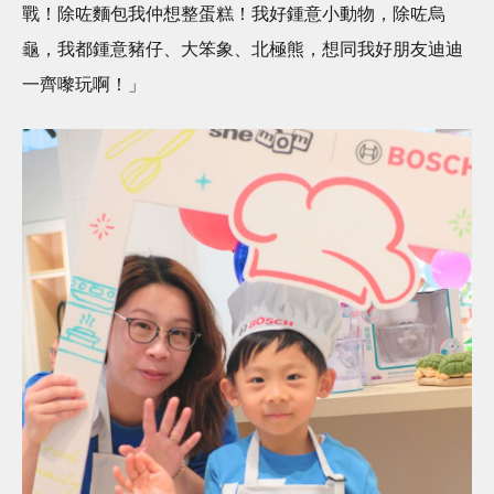
戰！除咗麵包我仲想整蛋糕！我好鍾意小動物，除咗烏
龜，我都鍾意豬仔、大笨象、北極熊，想同我好朋友迪迪
一齊嚟玩啊！」