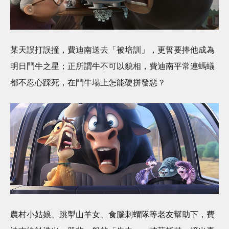
某天誤打誤撞，費迪南送去「被培訓」，更誓要捧他成為
明日鬥牛之星；正所謂牛不可以貌相，費迪南平常連螞蟻
都不忍心踩死，在鬥牛場上怎能硬拼發惡？
農村小姑娘、跳掣山羊女、食腦刺蝟隊等老友幫助下，費