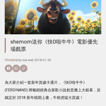
shemom送你《快D啦牛牛》電影優先
場戲票
lifestyle
| by
sue wai
|
2018-01-26
為大家介紹一套新年賀歲卡通片，《快D啦牛牛》
(FERDINAND) 將暢銷經典合家歡小說創意搬上大銀幕，並
鐵定於 2018 新年檔期上畫，牛精虎猛大賀歲！