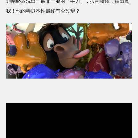
迪南終於洗出一股非一般的「牛力」，披荊斬棘，撞出真
我！他的善良本性最終有否改變？