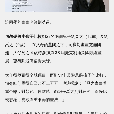
許同學的畫畫老師劉浩昌。
切勿硬將小孩子比較
劉Sir的兩個兒子劉見之（12歲）及劉
禹之（9歲），在父母的薰陶之下，同樣對畫畫充滿興
趣。大仔見之 4 歲時參加第 38 屆捷克利迪策國際繪畫
展，更得到最高榮譽大獎。
大仔得獎贏得全城矚目，而劉Sir非常避忌將孩子們比較，
怕令細仔覺得自己比不上哥哥，他這樣說：「見之畫畫着
重色彩，對顏色比較敏感；而細仔禹之則對細節、線條比
較敏感，喜歡着重細節的畫法。」
大人要觀察小朋友的長處，對他們多點鼓勵。而每個人的