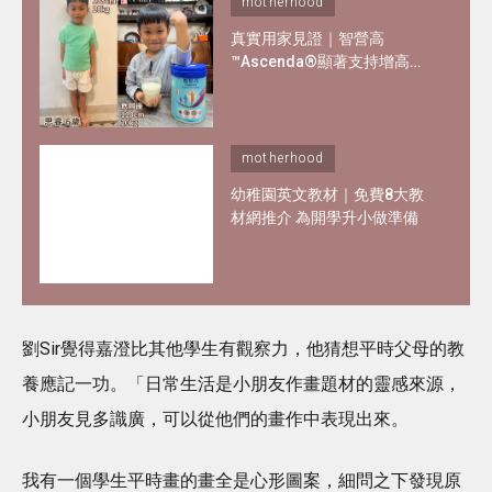
motherhood
真實用家見證｜智營高
™Ascenda®顯著支持增高增
重 - 3星期最多高2cm^！內附
用家詳細報告
motherhood
幼稚園英文教材｜免費8大教
材網推介 為開學升小做準備
劉Sir覺得嘉澄比其他學生有觀察力，他猜想平時父母的教
養應記一功。「日常生活是小朋友作畫題材的靈感來源，
小朋友見多識廣，可以從他們的畫作中表現出來。
我有一個學生平時畫的畫全是心形圖案，細問之下發現原