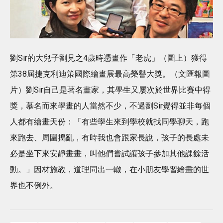
劉Sir的大兒子劉見之4歲時憑畫作「老虎」（圖上）獲得
第38屆捷克利迪策國際繪畫展最高榮譽大獎。（文匯報圖
片）劉Sir自己是著名畫家，其學生又屢次於世界比賽中得
獎，慕名而來學畫的人當然不少，不過劉Sir覺得並非每個
人都有繪畫天份：「有些學生來到學校就找同學聊天，跑
來跑去、周圍搗亂，有時我也會跟家長說，孩子的長處未
必是坐下來安靜畫畫，叫他們嘗試讓孩子參加其他課餘活
動。」因材施教，道理同出一轍，在小朋友學習繪畫的世
界也不例外。