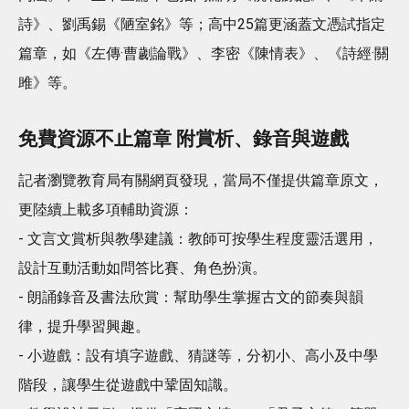
詩》、劉禹錫《陋室銘》等；高中25篇更涵蓋文憑試指定
篇章，如《左傳·曹劌論戰》、李密《陳情表》、《詩經·關
雎》等。
免費資源不止篇章 附賞析、錄音與遊戲
記者瀏覽教育局有關網頁發現，當局不僅提供篇章原文，
更陸續上載多項輔助資源：
- 文言文賞析與教學建議：教師可按學生程度靈活選用，
設計互動活動如問答比賽、角色扮演。
- 朗誦錄音及書法欣賞：幫助學生掌握古文的節奏與韻
律，提升學習興趣。
- 小遊戲：設有填字遊戲、猜謎等，分初小、高小及中學
階段，讓學生從遊戲中鞏固知識。