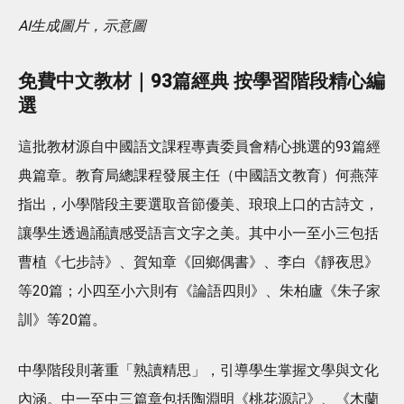
AI生成圖片，示意圖
免費中文教材｜93篇經典 按學習階段精心編
選
這批教材源自中國語文課程專責委員會精心挑選的93篇經
典篇章。教育局總課程發展主任（中國語文教育）何燕萍
指出，小學階段主要選取音節優美、琅琅上口的古詩文，
讓學生透過誦讀感受語言文字之美。其中小一至小三包括
曹植《七步詩》、賀知章《回鄉偶書》、李白《靜夜思》
等20篇；小四至小六則有《論語四則》、朱柏廬《朱子家
訓》等20篇。
中學階段則著重「熟讀精思」，引導學生掌握文學與文化
內涵。中一至中三篇章包括陶淵明《桃花源記》、《木蘭