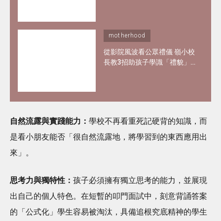
架」研究 了解專注力不足及過
度活躍情況
motherhood
從影院風波看公眾禮儀 嶺小校
長教3招助孩子學識「禮貌」
與 「尊重」
自然流露與實踐能力：
學校不再看重死記硬背的知識，而
是看小朋友能否「很自然流露地，將學習到的東西應用出
來」。
思考力與獨特性：
孩子必須擁有獨立思考的能力，並展現
出自己的個人特色。在短暫的叩門面試中，刻意背誦答案
的「公式化」學生容易被淘汰，具備追根究底精神的學生