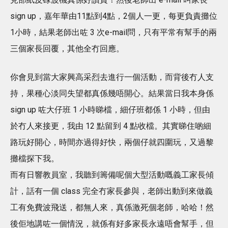
sign up，嘉年華由11點到4點，2個人一更，每更負責攤位
1小時，結果老師出咗 3 次e-mail問，只有平常有幫手的兩
三個家長回覆，其他全冇回應。
你會見到當大家興高采烈去進行一個活動，而背後冇人支
持，果種心淡同失望都真係幾唔開心。結果當日我本身係
sign up 咗大仔班 1 小時睇檔，細仔班都係 1 小時，但由
於冇人來接更，我由 12 點留到 4 點收檔。其實睇住啲細
路玩好開心，時間亦過得好快，兩個仔就四圍玩，又過黎
攤檔探下我。
而有日響教員室，我聽到籌備呢個大型活動嘅義工家長傾
計，話有一個 class 完全冇家長參與，老師出動到來做義
工有免費波飛送，都無人來，真係激死個老師，哈哈！然
後佢地講咗一個情況，就係有好多家長永遠唔會幫手，但