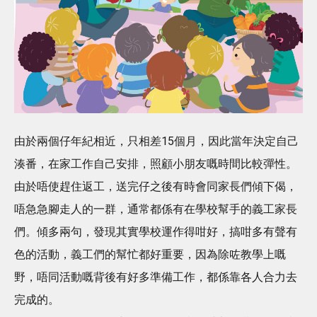
由於兩個仔年紀相近，只相差15個月，因此當年決定自己
湊番，在家工作自己安排，照顧小朋友嘅時間比較彈性。
由於唔使趕住返工，送完仔之後有時會同家長們傾下偈，
唔急急腳走人的一群，通常都係有在學校幫手的義工家長
們。傾多兩句，發現其實學校運作得咁好，搞咁多有聲有
色的活動，義工們的幫忙都好重要，因為除咗教學上嘅
野，唔同活動嘅背後有好多準備工作，都係靠各人合力去
完成的。