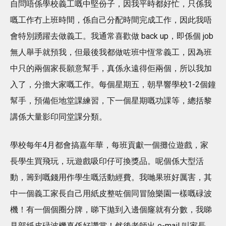
自問唔係學校義工嘅中堅份子，因我平時都好忙，只係我
嘅工作冇上班時間，係自己分配時間完成工作，因此我唔
會特別踴躍去做義工。我通常喜歡做 back up，即係個 job
無人舉手就預我，但最後我都做咗班中恆常義工，因為班
中只的兩個家長願意幫手，真係永遠得佢兩個，所以我加
入了，分擔大家嘅工作。每個星期五，朝早響學校1-2個鐘
幫手，預備佢地堂課練習，下一個星期嘅功課等，總括黎
講係大量影印同堂課分類。
學校每年4月都會搞嘉年華，每班貢獻一個攤位遊戲，家
長學生買飛玩，玩遊戲吸印仔可換獎品。呢個係大型活
動，籌到嘅錢用作學生嘅活動經費。我哋果班好厲害，其
中一個義工家長自己用紙皮整咗個同冒險樂園一樣嘅碌波
機！有一個個圈分牌，睇下拋到入邊個窿就有分數，我睇
見部紙皮碌波機真係好讚賞！然後老師出 e-mail 叫家長