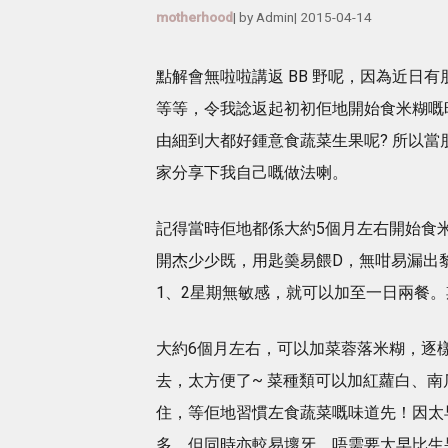
motherhood
| by
Admin
|
2015-04-14
點解會無啦啦講返 BB 野呢，因為近日有
等等，令我諗返起初初佢地開始食米糊嘅
由細到大都好鍾意食蔬菜生果呢? 所以當
家分享下我自己嘅做法喇。
記得當時佢地都係大約5個月左右開始食米糊
開杰少少既，用匙羮易餵D，無咁易漏出
1、2星期無敏感，就可以加至一日兩餐
大約6個月左右，可以加菜蓉落米糊，逐樣加
去，太方便了~ 菜種類可以加紅蘿白、
住，等佢地習慣左食蔬菜嘅味道先！因太
多，但同時亦較易壞牙。唔需要太早比生