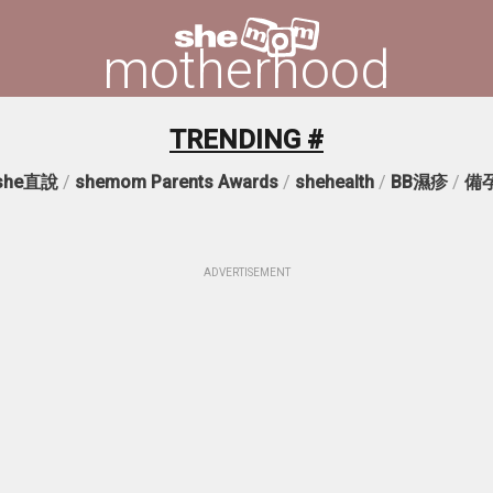
motherhood
TRENDING #
she直說
/
shemom Parents Awards
/
shehealth
/
BB濕疹
/
備
ADVERTISEMENT