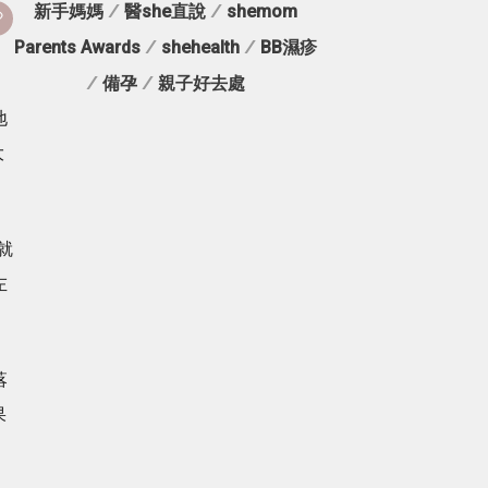
新手媽媽
/
醫she直說
/
shemom
Parents Awards
/
shehealth
/
BB濕疹
/
備孕
/
親子好去處
地
大
就
左
落
果