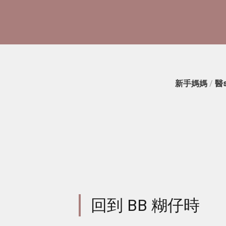
新手媽媽
/
醫
回到 BB 糊仔時