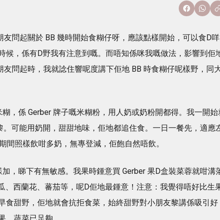
朋友問起關於 BB 幾時開始食糊仔呀，應該點樣開始，可以食D咩
時候，係有D野我有注意到嘅。而唔知係咪我嘅做法，影響到佢
朋友問起時，我就諗住響呢度講下佢地 BB 時食糊仔呢樣野，同
，係 Gerber 牌子嘅米糊粉，用人奶或奶粉開都得。我一開始
黎。可能用奶開，甜甜地味，佢地都追住食。一日一餐先，適應
。期間照樣飲咁多奶，無專登減，佢飽自然唔飲。
，睇下有無敏感。我果時鍾意買 Gerber 果D盒裝菜蓉就咁溝
南瓜、西蘭花、蕃茄等，呢D佢地最鍾意！注意：我覺得唔好比生
早食甜野，佢地就會抗拒食菜，始終甜野對小朋友黎講係吸引好
果，蔬菜已足夠。