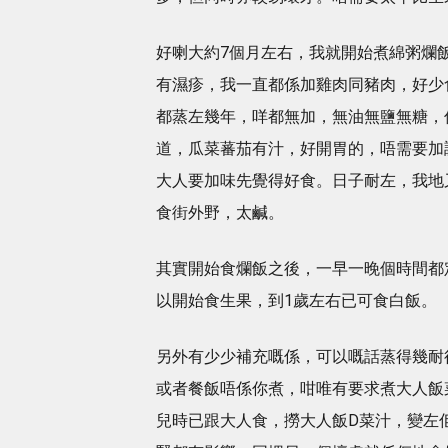
好喇大約7個月左右，我就開始煮綿粥爛
有濕疹，我一直都係加雞肉同豬肉，好少
都蒸左幾年，咩都無加，無油無鹽無糖，
道，瓜菜蕃茄有汁，好開胃的，唔需要加調
大人要加味先覺得好食。日子耐左，我地
食街外野，太鹹。
其實開始食爛飯之後，一早一晚個時間都
以開始食生果，到1歲左右已可食白飯。
另外有少少補充嘅係，可以嘅話蒸得幾耐
或者餐飯唔係你煮，咁唯有要求煮大人飯
兒時已跟大人食，撈大人飯D菜汁，變左