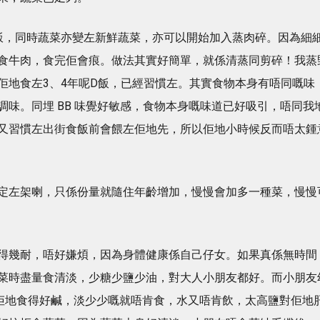
飯，同時蔬菜亦變左新鮮蔬菜，亦可以開始加入蒸肉碎。因為細
食牛肉，食完佢會痕。做法其實好簡單，就係清蒸同剪碎！我蒸
佢地食左3、4年呢D飯，已經習慣左。其實食物本身有唔同嘅味
味。同埋 BB 味覺好敏感，食物本身嘅味道已好吸引，唔同我
又習慣左出街食飯前會餵左佢地先，所以佢地小時候反而唔太鍾
定左架喇，只係份量就隨住年齡增加，慢慢會加多一種菜，慢慢
得幾耐，唔好嫌煩，因為身體健康係自己仔女。如果真係無時間
菜時盡量食清淡，少糖少鹽少油，對大人小朋友都好。而小朋友
佢地食得好鹹，淡少少嘅就唔肯食，水又唔肯飲，太高鹽對佢地