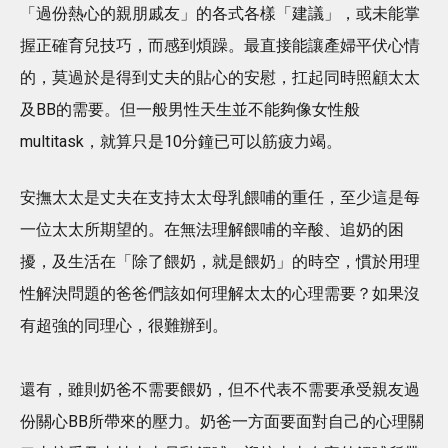
「過份熱心的親朋戚友」的各式各樣「建議」，或未能掌
握正確育兒技巧，而感到煩躁。最直接能讓產婦平伏心情
的，莫過於是得到丈夫的貼心的安慰，扛起同時照顧太太
及BB的需要。但一般男性天生並不能夠像女性般
multitask，就算只是10分鐘已可以筋疲力竭。
安撫太太是丈夫在支持太太母乳餵哺的重任，至少這是每
一位太太所期望的。在無法理解餵哺的辛酸、追奶的困
擾，及生活在「除了餵奶，就是餵奶」的時空，慣於用理
性解決問題的爸爸們該如何理解太太的心理需要？如果沒
有超強的同理心，很難辦到。
還有，雖則奶爸不需要餵奶，但不代表不需要承受親友過
份關心BB所帶來的壓力。奶爸一方面要面對自己的心理關