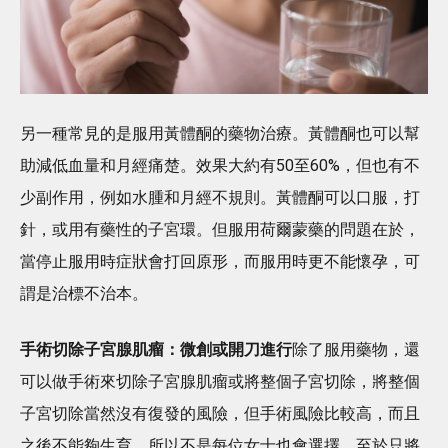
另一種常見的是服用黃體酮的藥物治療。黃體酮也可以幫
助減低血量和月經痛楚。效果大約有50至60%，但也有不
少副作用，例如水腫和月經不規則。黃體酮可以口服，打
針，或用有藥性的子宮環。但服用荷爾蒙藥的問題在於，
當停止服用時症狀會打回原形，而服用時更不能懷孕，可
謂是治標不治本。
手術切除子宮腺肌瘤：微創或開刀進行
除了服用藥物，還
可以做手術來切除子宮腺肌瘤或將整個子宮切除，將整個
子宮切除當然沒有復發的風險，但手術風險比較高，而且
之後不能夠生育，所以不是每位女士也會選擇。至於只將