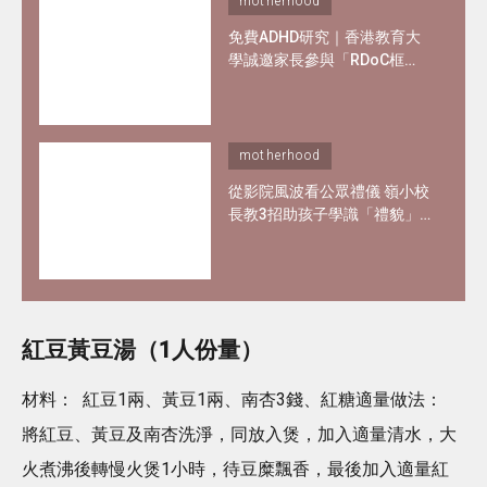
motherhood
免費ADHD研究｜香港教育大
學誠邀家長參與「RDoC框
架」研究 了解專注力不足及過
度活躍情況
motherhood
從影院風波看公眾禮儀 嶺小校
長教3招助孩子學識「禮貌」
與 「尊重」
紅豆黃豆湯（1人份量）
材料： 紅豆1兩、黃豆1兩、南杏3錢、紅糖適量做法：
將紅豆、黃豆及南杏洗淨，同放入煲，加入適量清水，大
火煮沸後轉慢火煲1小時，待豆糜飄香，最後加入適量紅