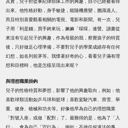
其實，兒子對從事紀律部隊工作的興趣，自小已經被看得
出來。他性格好動，身手敏捷，能隨機應變，膽識過人。
而且特別喜愛觀看相關的電視、電影和新聞。有一次，兒
子用「利是錢」買手銬來玩，嫲嫲「啋啋」連聲。讀書從
來沒有引起兒子的興趣，作為母親的我，察覺孩子的特質
後，只好做足心理準備，不要對兒子的學業成績存有任何
幻想，如名列前茅等。我懷著好奇的心，看看兒子滿有理
想和目標時，他是怎樣呈現出來呢？
與理想職業掛鉤
兒子的性格特質和夢想，影響了他的興趣取向，例如：他
喜歡球類活動如乒乓球和籃球；喜歡駕駛汽車、滑雪、舉
重、健身、槍械和功夫等。好像他早為自己的理想職業
「對號入座」或做「配對」了。最難得的是，他為了「入
行」，會為自己「守行為」，例如：不做任何違法的事，