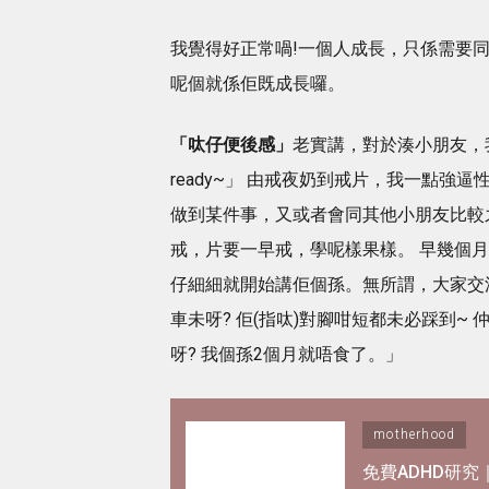
我覺得好正常喎!一個人成長，只係需要
呢個就係佢既成長囉。
「呔仔便後感」
老實講，對於湊小朋友，我係比
ready~」 由戒夜奶到戒片，我一點強
做到某件事，又或者會同其他小朋友比較
戒，片要一早戒，學呢樣果樣。 早幾個
仔細細就開始講佢個孫。無所謂，大家交
車未呀? 佢(指呔)對腳咁短都未必踩到~ 
呀? 我個孫2個月就唔食了。」
motherhood
免費ADHD研究