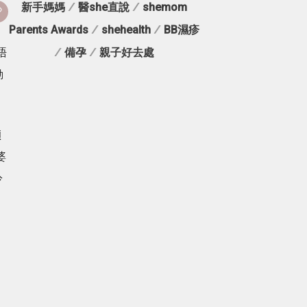
新手媽媽
/
醫she直說
/
shemom
Parents Awards
/
shehealth
/
BB濕疹
唔
/
備孕
/
親子好去處
動
傾
婆
拎