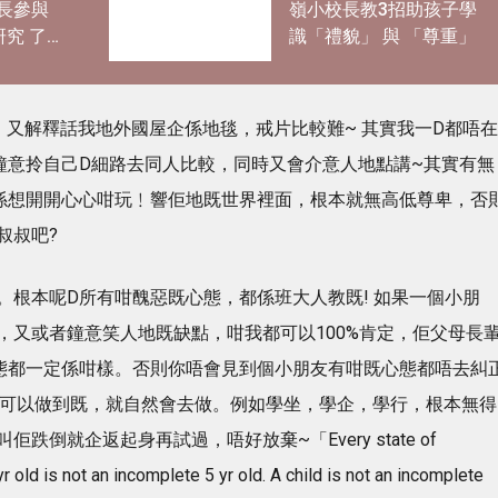
長參與
嶺小校長教3招助孩子學
研究 了
識「禮貌」 與 「尊重」
過度活
，又解釋話我地外國屋企係地毯，戒片比較難~ 其實我一D都唔在
鐘意拎自己D細路去同人比較，同時又會介意人地點講~其實有無
係想開開心心咁玩﹗響佢地既世界裡面，根本就無高低尊卑，否
叔叔吧?
。根本呢D所有咁醜惡既心態，都係班大人教既! 如果一個小朋
，又或者鐘意笑人地既缺點，咁我都可以100%肯定，佢父母長
態都一定係咁樣。否則你唔會見到個小朋友有咁既心態都唔去糾
地可以做到既，就自然會去做。例如學坐，學企，學行，根本無得
倒就企返起身再試過，唔好放棄~「Every state of
r old is not an incomplete 5 yr old. A child is not an incomplete