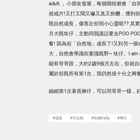
adult. 」小朋友發展，每個階段都會「自
就戒片!又打又鬧又嚇又氹又扮嬲，攪到
既自然成長，傷害左佢弱小心靈呢?? 其實
月大既呔仔，主動同我講話要去POO PO
奮! 因為佢「自然地」成長了!又到另一個
大，自然會學識佢要識既野~ 呔仔。I am so
能有哥哥跟，大約2歲9個月左右，佢就自己
屬於佢既所有第1次，我仍然係十分之興奮
細細第1次著底褲仔，可以同哥哥一樣，
#
成長
#
不比較
#
呔媽Kelly
#
學行