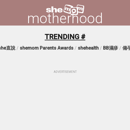
motherhood
TRENDING #
she直說
/
shemom Parents Awards
/
shehealth
/
BB濕疹
/
備
ADVERTISEMENT