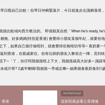
同琴日既自己比較﹗佢琴日仲痾緊落片，今日就進步左識痾落塔
較傾向西方教法的。 即係順其自然「When he's ready, he'
逼性都無。好多媽媽(特別是香港) 會覺得小朋友某個年紀，就要佢地
之下，如果自己個仔做唔到，就會覺得佢無咁叻等等~ 夜奶要一
月返到香港，在親戚家住。佢有位師奶朋友入黎坐左一陣，見到呔
流下~「丫，你仔同我個孫咁上下大，我個孫就高大好多~ 識踩
仲未戒片呀? 2歲半喇喎!我個孫一早戒左喇~ 細果個食夜奶食到1
motherhood
｜香港
從影院風波看公眾禮儀