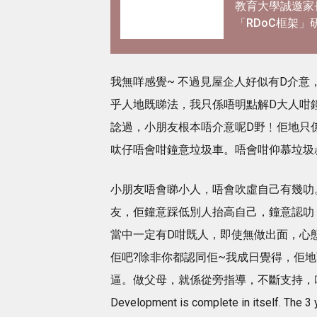
教育大學誠邀家
「RDoC框架」
解專注力不足及
躍情況
我無咩感覺~ 不過見屋企人好似有D介意
乎人地既睇法，我只係唔明點解D大人咁
諗過，小朋友根本唔介意呢D野﹗佢地只
呔仔唔會咁鐘意垃圾車。唔會咁仰慕垃圾
小朋友唔會睇小人，唔會吹虛自己有幾叻
友，佢鐘意踩低別人抬高自己，鐘意認叻
當中一定有D咁既人，即使無做出面，心
佢吧?除非你都認同佢~我成日覺得，佢
逼。做父母，就係從旁指導，不斷支持，叫佢跌
Development is complete in itself. The 3 y