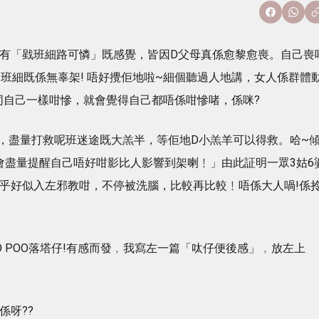
，都會有「戥班細路可憐」既感覺，皆因D父母真係愈黎愈喪。自己喪
班細既係無辜架! 唔好攪佢地啦~細個聽過人地講，女人係群體
同自己一樣咁慘，就會覺得自己都唔係咁慘啫，係咪?
，盡量打救呢班迷途既大羔半，等佢地D小羔羊可以得救。哈~
我會盡量提醒自己唔好咁影比人影響到架喇﹗」由此証明一眾3姑6
至乎好似入左邪教咁，不停被洗腦，比較再比較﹗唔係大人喎!係
OO POO落塔仔!有感而發﹐我寫左一篇「呔仔便後感」﹐放左上
係呀??