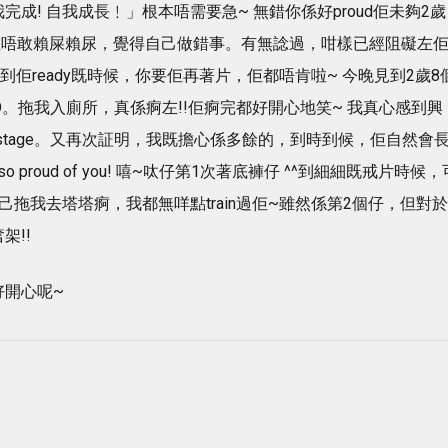
我完成! 自我成長﹗」根本唔需要急~ 無錯你係好proud佢未夠2歲
佢唔敢賴屎賴尿，覺得自己做錯事。有無諗過，咁樣已經阻礙左
到佢ready既時候，你要佢再著片，佢都唔肯啦~ 今晚見到2歲8
O。拖我入廁所，真係痾左!!佢痾完都好開心地笑~ 我真心感到興
stage。又再次証明，我既擔心係多餘的，到時到候，佢自然會
 proud of you! 嘻~呔仔第1次著底褲仔 ^^到細細既戒片時候，
拖我去塔塔痾，我都無咩點train過佢~雖然係第2個仔，但對於
架!!
好開心呢~