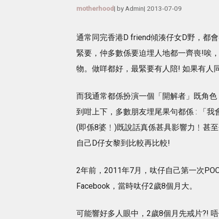
motherhood
| by
Admin
|
2013-07-09
通常同完香港D friend傾湊仔女D野
緊要，仲多數係要迫埋人地都一齊喪!唉，
物。做咩都好，最緊要有人陪! 如果有人
而我通常都係扮演一個「開解者」既角色
到咁上下，多數朋友埋尾果句都係 : 「
(即係8婆﹗)既說話真係甚具影響力﹗甚
自己D仔女黎到比較再比較!
2年前，2011年7月，呔仔自己第一次P
Facebook，當時呔仔2歲8個月大。
可能響好多人眼中，2歲8個月先戒片?! 唔