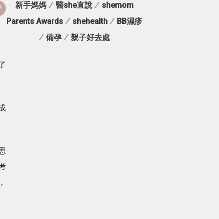
新手媽媽
/
醫she直說
/
shemom
Parents Awards
/
shehealth
/
BB濕疹
/
備孕
/
親子好去處
了
成
思
考
，