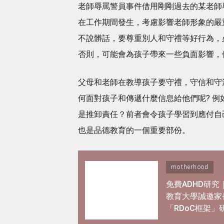
老師辱罵警員事件借用剛剛過去的某老師
在工作期間發生，考慮影響老師形象的嚴
不說髒話，要尊重別人和守禮等好行為，
否則，可能會為孩子帶來一些負面影響，
父母和老師在教導孩子要守禮，守信和守
何面對孩子和傳遞什麼信息給他們呢? 
是推卸責任？前者會令孩子學習到應付自
也是品德教育的一個重要部份。
motherhood
免費ADHD研究
教育大學誠邀家
「RDoC框架」
解專注力不足及