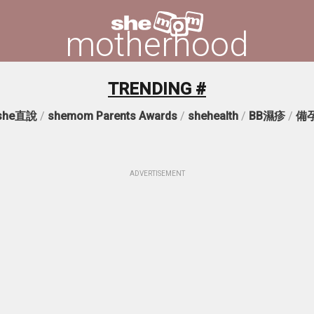
motherhood
TRENDING #
she直說
/
shemom Parents Awards
/
shehealth
/
BB濕疹
/
備
ADVERTISEMENT