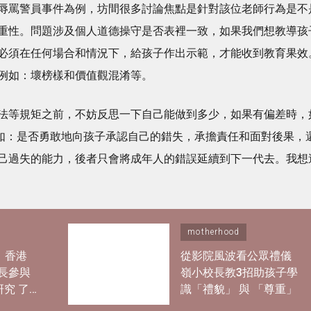
辱罵警員事件為例，坊間很多討論焦點是針對該位老師行為是不
重性。問題涉及個人道德操守是否表裡一致，如果我們想教導孩
必須在任何場合和情況下，給孩子作出示範，才能收到教育果效
例如：壞榜樣和價值觀混淆等。
法等規矩之前，不妨反思一下自己能做到多少，如果有偏差時，
例如：是否勇敢地向孩子承認自己的錯失，承擔責任和面對後果，
己過失的能力，後者只會將成年人的錯誤延續到下一代去。我想
motherhood
｜香港
從影院風波看公眾禮儀
長參與
嶺小校長教3招助孩子學
研究 了
識「禮貌」 與 「尊重」
過度活