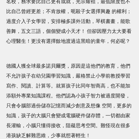
名校，務求要比自己更有成就，光宗耀袓，最低限度也不
比自己曾經更差；不肯放權，呃殺子女選擇興趣 的權利；
過度介入子女學習，安排極多課外活動，琴棋書畫，能歌
善舞，五文三語，個個變成小天才！ 但卻因壓力太大要看
心理醫生！更没有選擇餘地渡過這黑暗的童年，何必呢？
德國人獲全球最多諾貝爾獎，原因是這他們的教育，他們
不允許孩子在幼兒園學習知識，嚴格禁止小學前教授學習
寫作、閱讀、計算等。就算孩子比同年智商高，也不能加
添額外專業知識課程。他們認為小孩子智力被過度開發，
只會令腦部過份儲存記憶而減少創意及想像 空間，更多的
知識，孩子的大腦只會變成電腦硬件儲存體，一切都由家
長灌輸，小腦只懂得接收，阻礙思考空間。難怪現在很多
港孩缺乏解難思維，少事就想著輕生！