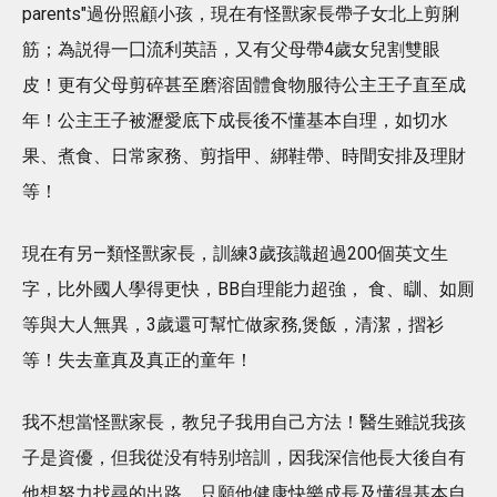
parents"過份照顧小孩，現在有怪獸家長帶子女北上剪脷
筋；為説得一囗流利英語，又有父母帶4歲女兒割雙眼
皮！更有父母剪碎甚至磨溶固體食物服待公主王子直至成
年！公主王子被瀝愛底下成長後不懂基本自理，如切水
果、煮食、日常家務、剪指甲、綁鞋帶、時間安排及理財
等！
現在有另—類怪獸家長，訓練3歲孩識超過200個英文生
字，比外國人學得更快，BB自理能力超強， 食、瞓、如厠
等與大人無異，3歲還可幫忙做家務,煲飯，清潔，摺衫
等！失去童真及真正的童年！
我不想當怪獸家長，教兒子我用自己方法！醫生雖説我孩
子是資優，但我從没有特别培訓，因我深信他長大後自有
他想努力找尋的出路，只願他健康快樂成長及懂得基本自