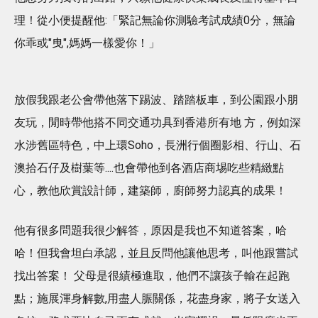
理！從小便提醒他:「緊記無論你測驗考試成績0分，無論
你乖或"曳",媽媽一樣愛你！」
放假我跟老公會帶他落下踢波、踏踏板車，到公園跟小朋
友玩，閒時帶他搭不同交通功具到香港所有地 方，例如深
水涉舊區特色，中上環Soho，長洲行個圈影相、行山、石
澳拾石仔及樹葉等....也會帶他到各酒店商埸吃些精緻點
心，教他欣賞設計師，建築師，廚師努力認真的成果！
他有很多問題我很少解答，原因是我也不知道答案，哈
哈！但我會坦白承認，並且反問他讓他思考，叫他跟嘗試
找出答案！ 父母是很績極進取，他們不讓孩子輸在起跑
點；施展渾身解數,用盡人脤關係，花盡身家，將子女送入