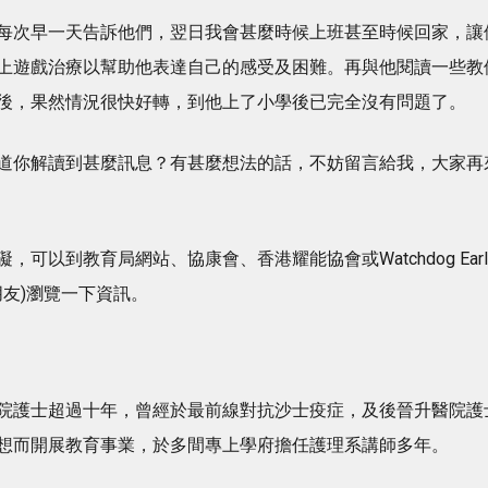
每次早一天告訴他們，翌日我會甚麼時候上班甚至時候回家，讓
上遊戲治療以幫助他表達自己的感受及困難。再與他閱讀一些教
後，果然情況很快好轉，到他上了小學後已完全沒有問題了。
道你解讀到甚麼訊息？有甚麼想法的話，不妨留言給我，大家再
以到教育局網站、協康會、香港耀能協會或Watchdog Earl
主的小朋友)瀏覽一下資訊。
院護士超過十年，曾經於最前線對抗沙士疫症，及後晉升醫院護
想而開展教育事業，於多間專上學府擔任護理系講師多年。