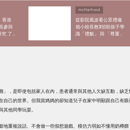
motherhood
｜香港
從影院風波看公眾禮儀
長參與
嶺小校長教3招助孩子學
研究 了
識「禮貌」 與 「尊重」
過度活
難」，是即使包括家人在內，患者通常與其他人欠缺互動，缺乏
在自己的世界。但我當媽媽的卻知道兒子在家中明顯跟自己有眼
與其他同學玩耍。
斷地重複說話、不會做一些假想遊戲、模仿力弱如不懂用奶樽餵