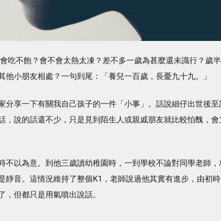
不會吃不飽？會不會太熱太凍？差不多一歲為甚麼還未識行？歲半
其他小朋友相處？一句到尾：「養兒一百歲，長憂九十九。」
家分享一下有關我自己孩子的一件「小事」。話說細仔出世後至
話，說的話還不少，只是見到陌生人或親戚朋友就比較怕醜，會
時不以為意。到他三歲讀幼稚園時，一到學校不論對同學老師，
是靜音。這情況維持了整個K1，老師說過他其實有進步，由初時
了，但都只是用氣噴出說話。