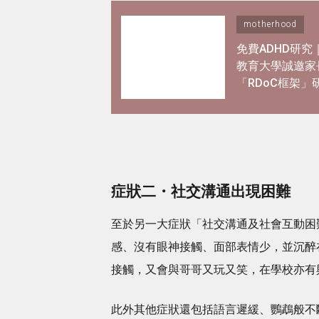
motherhood
免費ADHD研究
教育大學誠邀家
「RDoC框架」
解專注力不足及
躍情況
症狀二・社交溝通出現困難
至於另一大症狀「社交溝通及社會互動困
感、沒有眼神接觸、面部表情少，並沉醉
接觸，又會與哥哥又玩又笑，在學校亦有
此外其他症狀還包括語言遲緩、鸚鵡般不