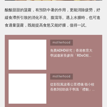
酸酸甜甜的菠蘿，有預防中暑的作用，更能消除疲勞，紓
緩食滯所引致的消化不良、腹瀉等。遇上水腫時，也可進
食適量菠蘿，既能提高食慾又能紓腫，值得一試。
motherhood
免費ADHD研究｜香港教育大
學誠邀家長參與「RDoC框
架」研究 了解專注力不足及過
度活躍情況
motherhood
從影院風波看公眾禮儀 嶺小校
長教3招助孩子學識「禮貌」
與 「尊重」