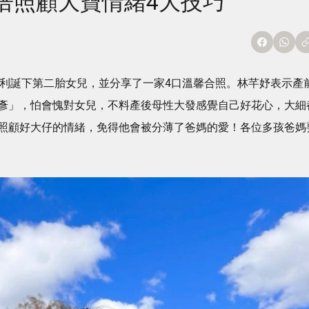
倍照顧大寶情緒4大技巧
星期順利誕下第二胎女兒，並分享了一家4口溫馨合照。林芊妤表示產
彥」，怕會愧對女兒，不料產後母性大發感覺自己好花心，大細
照顧好大仔的情緒，免得他會被分薄了爸媽的愛！各位多孩爸媽