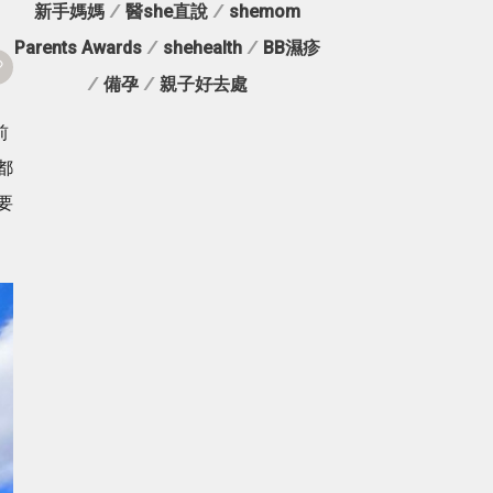
新手媽媽
/
醫she直說
/
shemom
Parents Awards
/
shehealth
/
BB濕疹
/
備孕
/
親子好去處
前
都
要