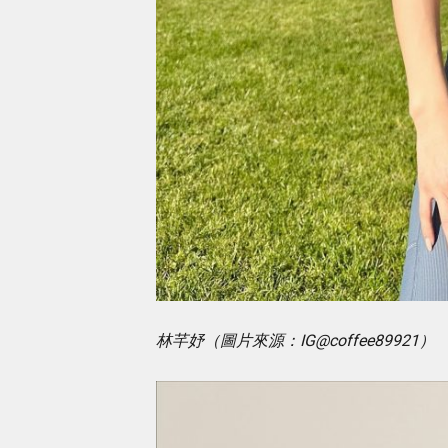
林芊妤（圖片來源：IG@coffee89921）