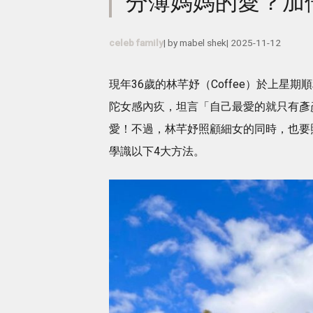
分薄媽媽的愛？加
celeb family
| by
mabel shek
|
2025-11-12
現年36歲的林芊妤（Coffee）於上
陀女感內疚，坦言「自己最愛的就只有彥
愛！不過，林芊妤照顧細女的同時，也要
學識以下4大方法。