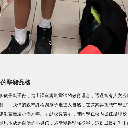
子的堅毅品格
個孩子動手做，走出課室勇於嘗試的教育理念，透過富有人文溫
勢。「我們的森林課程讓孩子走進大自然，在探索與挑戰中學習
陳浚言走過小學六年。」顏校長表示，陳同學在校內擔任足球校
從原本缺乏自信的小男孩，逐漸變得堅強從容，這份成長在升中