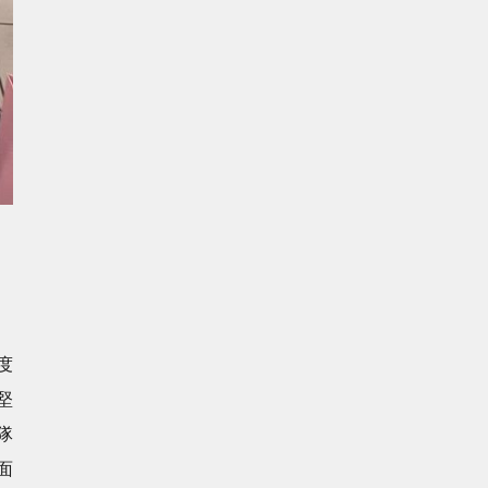
度
堅
隊
面