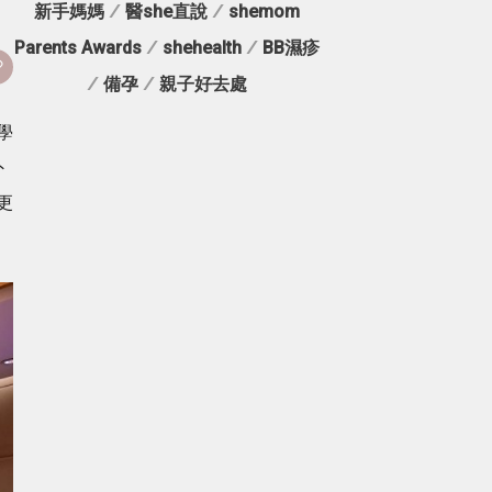
新手媽媽
/
醫she直說
/
shemom
Parents Awards
/
shehealth
/
BB濕疹
/
備孕
/
親子好去處
學
外
更