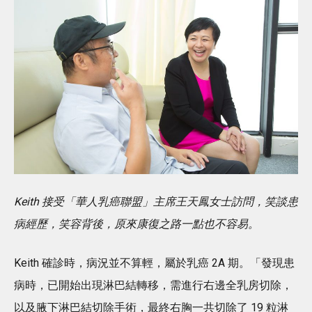
Keith 接受「華人乳癌聯盟」主席王天鳳女士訪問，笑談患
病經歷，笑容背後，原來康復之路一點也不容易。
Keith 確診時，病況並不算輕，屬於乳癌 2A 期。「發現患
病時，已開始出現淋巴結轉移，需進行右邊全乳房切除，
以及腋下淋巴結切除手術，最終右胸一共切除了 19 粒淋