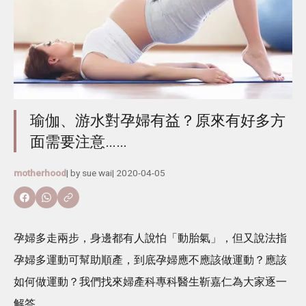
瑜伽、游水對孕婦有益？原來有好多方
面需要注意……
motherhood
| by
sue wai
|
2020-04-05
孕婦多走兩步，身邊都有人說怕「動胎氣」，但又說法指
孕婦多運動可幫助順產，到底孕婦應不應該做運動？應該
如何做運動？我們找來婦產科專科醫生靳嘉仁為大家逐一
解答。