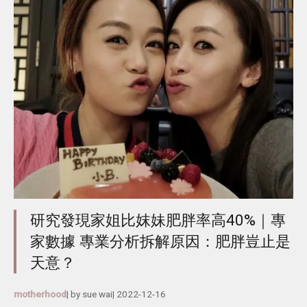
研究發現家姐比妺妹肥胖率高40%｜專
家數據 專業分析拆解原因：肥胖豈止是
天意？
motherhood
| by
sue wai
|
2022-12-16