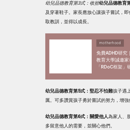
幼兒品德教育第3式：收拾
幼兒品德教育
及穿著鞋子。家長應放心讓孩子嘗試，即
取教訓，並得以成長。
motherhood
免費ADHD研究
教育大學誠邀家
「RDoC框架」
解專注力不足及
躍情況
幼兒品德教育第5式：堅忍不怕難
孩子遇
厲。可多讚賞孩子勇於嘗試的努力，增強
幼兒品德教育第6式：關愛他人
為家人、
多留意他人的需要，並關心他們。