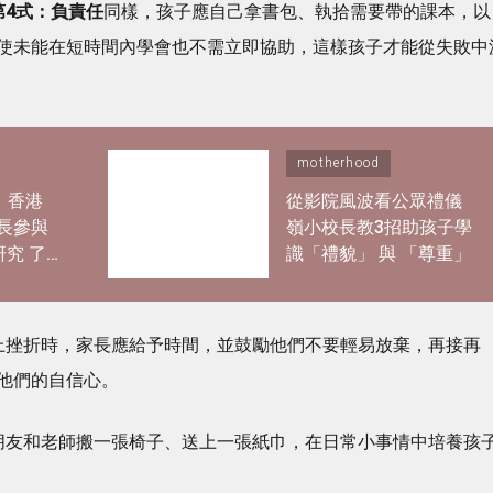
第4式：負責任
同樣，孩子應自己拿書包、執拾需要帶的課本，以
使未能在短時間內學會也不需立即協助，這樣孩子才能從失敗中
motherhood
｜香港
從影院風波看公眾禮儀
長參與
嶺小校長教3招助孩子學
研究 了
識「禮貌」 與 「尊重」
過度活
上挫折時，家長應給予時間，並鼓勵他們不要輕易放棄，再接再
他們的自信心。
朋友和老師搬一張椅子、送上一張紙巾，在日常小事情中培養孩