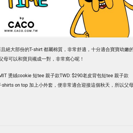
愛，而且絕大部份的T-shirt 都屬棉質，非常舒適，十分適合寶寶幼嫩
父母可以和寶貝襯成一對，非常窩心呢！
3MIT 燙絨cookie 短tee 親子款TWD: $290老皮背包短tee 親子款
-shirts on top 加上小外套，便非常適合迎接這個秋天，所以父