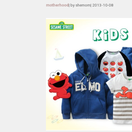
motherhood
| by
shemom
|
2013-10-08