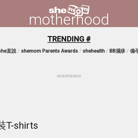
motherhood
TRENDING #
she直說
/
shemom Parents Awards
/
shehealth
/
BB濕疹
/
備
ADVERTISEMENT
shirts