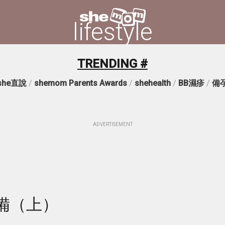
lifestyle
TRENDING #
she直說
/
shemom Parents Awards
/
shehealth
/
BB濕疹
/
備
ADVERTISEMENT
備（上）