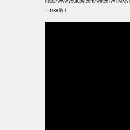
http://www.youtube.com/wat
一take過！