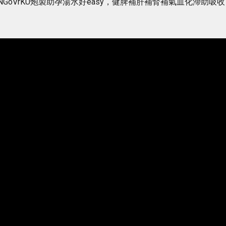
ch?v=FMMvNGoVrKU炮製助孕湯水好easy，健脾補肝補腎補氣血化滯助吸收