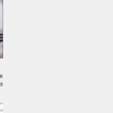
。
表
境