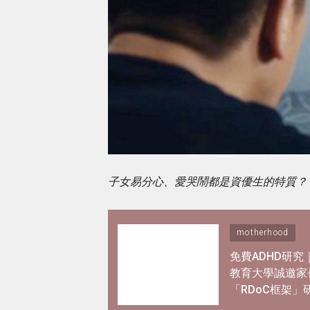
子女易分心、愛哭鬧都是資優生的特質？
motherhood
免費ADHD研究
教育大學誠邀家
「RDoC框架」
解專注力不足及