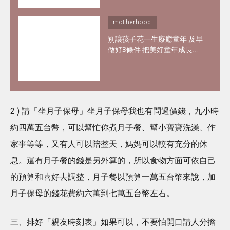
motherhood
別讓孩子花一生療癒童年 及早
做好3條件 把美好童年成長大
動力 留下「心理遺產」
2 ) 請「坐月子保母」坐月子保母我也有問過價錢，九小時
約四萬五台幣，可以幫忙你煮月子餐、幫小寶寶洗澡、作
家事等等，又有人可以陪整天，媽媽可以較有充分的休
息。還有月子餐的錢是另外算的，所以食物方面可依自己
的預算和喜好去調整，月子餐以預算一萬五台幣來說，加
月子保母的錢花費約六萬到七萬五台幣左右。
三、排好「親友時刻表」如果可以，不要怕開口請人分擔