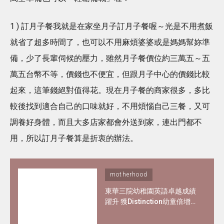
1 ) 訂月子餐我就是在家坐月子訂月子餐喔～光是不用煮飯
就省了超多時間了，也可以不用麻煩婆婆或是媽媽幫妳準
備，少了長輩伺候的壓力，雖然月子餐價位約三萬五～五
萬五台幣不等，價錢也不便宜，但跟月子中心的價錢比較
起來，這筆錢絕對值得花。現在月子餐的商家很多，多比
較後找到適合自己的口味就好，不用煩惱自己三餐，又可
調養好身體，而且大多店家都會外送到家，連出門都不
用，所以訂月子餐算是折衷的辦法。
motherhood
東華三院幼稚園英語卓越成績
躍升 獲Distinction幼童倍增
靠7招提升英語力