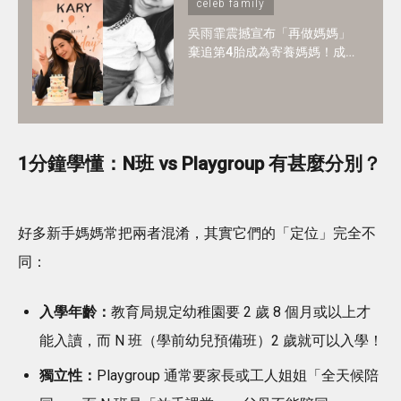
celeb family
吳雨霏震撼宣布「再做媽媽」
棄追第4胎成為寄養媽媽！成
為寄養家庭培養3子女4大好處
1分鐘學懂：N班 vs Playgroup 有甚麼分別？
好多新手媽媽常把兩者混淆，其實它們的「定位」完全不
同：
入學年齡：
教育局規定幼稚園要 2 歲 8 個月或以上才
能入讀，而 N 班（學前幼兒預備班）2 歲就可以入學！
獨立性：
Playgroup 通常要家長或工人姐姐「全天候陪