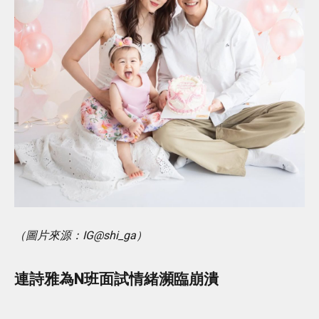
（圖片來源：IG@shi_ga）
連詩雅為N班面試情緒瀕臨崩潰