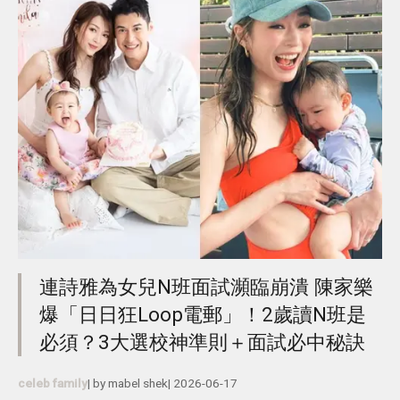
連詩雅為女兒N班面試瀕臨崩潰 陳家樂
爆「日日狂Loop電郵」！2歲讀N班是
必須？3大選校神準則＋面試必中秘訣
celeb family
| by
mabel shek
|
2026-06-17