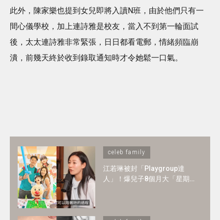
此外，陳家樂也提到女兒即將入讀N班，由於他們只有一
間心儀學校，加上連詩雅是校友，當入不到第一輪面試
後，太太連詩雅非常緊張，日日都看電郵，情緒頻臨崩
潰，前幾天終於收到錄取通知時才令她鬆一口氣。
celeb family
江若琳被封「Playgroup達
人」！爆兒子8個月大「星期
一至日」全爆滿 ！1-2歲BB必
懂6大技能