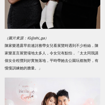
（圖片來源：IG@shi_ga）
陳家樂透露早前連詩雅帶女兒看展覽時遇到不少粉絲，陳
家樂直言展覽場地太多人，令女兒有點怕，「太太同我講
個女全程攬到好實無落地，平時帶她去公園玩都無野，有
慢慢訓練她的膽量。」