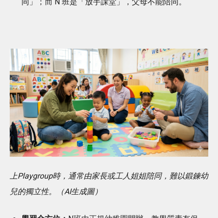
同」；而 N 班是「放手課堂」，父母不能陪同。
上Playgroup時，通常由家長或工人姐姐陪同，難以鍛鍊幼
兒的獨立性。（AI生成圖）