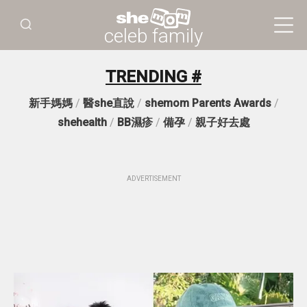
celeb family
TRENDING #
新手媽媽
/
醫she直說
/
shemom Parents Awards
/
shehealth
/
BB濕疹
/
備孕
/
親子好去處
ADVERTISEMENT