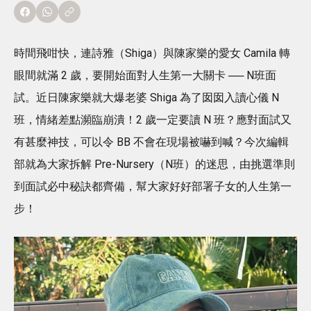
時間飛咁快，連詩雅（Shiga）與陳家樂的愛女 Camila 轉
眼間就滿 2 歲，要開始面對人生第一大關卡 ── N班面
試。近日陳家樂就大爆老婆 Shiga 為了囡囡入讀心儀 N
班，情緒差點瀕臨崩潰！2 歲一定要讀 N 班？應對面試又
有甚麼神技，可以令 BB 不會在現場被嚇到喊？今次編輯
部就為大家拆解 Pre-Nursery（N班）的迷思，由挑選準則
到面試必中秘訣都齊備，幫大家好好部署子女的人生第一
步！