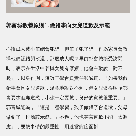
選校神準則＋面試必中秘訣
郭富城教養原則1. 做錯事向女兒道歉及示範
不論成人或小孩總會犯錯，但孩子犯了錯，作為家長會教
導他們認錯與改過，那麼成人呢？早前郭富城接受訪問
時，表示在生活中若與女兒有摩擦，他會主動說「對不
起」，以身作則，讓孩子學會負責任和誠實。「如果我做
錯事會同女兒道歉，溫柔地說對不起，但女兒做得唔啱都
會要求佢哋道歉，小孩一定要教，良好的家教很重要。」
郭富城認為，「這是一種學習，孩子做錯了會道歉，父母
做錯了，也應該示範。」不過，他也笑言道歉不能「太調
皮」，要依事情的嚴重性，用適當態度面對。