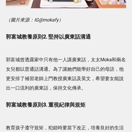
（圖片來源：IG@mokafy）
郭富城教養原則2. 堅持以廣東話溝通
郭富城曾透露家中只有他一人講廣東話，太太Moka和兩名
女兒都以普通話溝通。為了讓她們能學好自己的母語，他
更安排了補習老師上門教授廣東話及英文，希望妻女能說
出一口流利的廣東話，保持文化傳承。
郭富城教養原則3. 重視紀律與規矩
教育孩子遵守規矩，犯錯時要當下改正，培養良好的生活