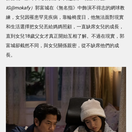
IG@mokafy）
郭富城在《無名指》中飾演不得志的網球教
練，女兒因罹患罕見疾病，靠輪椅度日，他無法面對現實
和生活選擇把女兒丟給媽媽照顧，一直缺席女兒的成長，
直到女兒18歲父女才真正開始互相了解。不過在現實，郭
富城卻截然不同，與女兒關係親密，從不缺席他們的成
長。