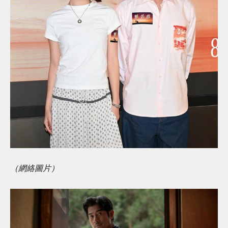
（網絡圖片）