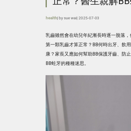
正常？醫生親解BB
health
| by
sue wai
|
2025-07-03
乳齒雖然會在幼兒年紀漸長時逐一脫落，
第一顆乳齒才算正常？BB何時出牙、飲
康？家長又應如何幫助BB保護牙齒、防
BB蛀牙的種種迷思。