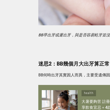
BB早出牙或遲出牙，與是否容易蛀牙並
迷思2：BB幾個月大出牙算正常
BB何時出牙其實因人而異，主要受遺傳因
health
大暑要夠苦 註
享飲食宜忌＋4