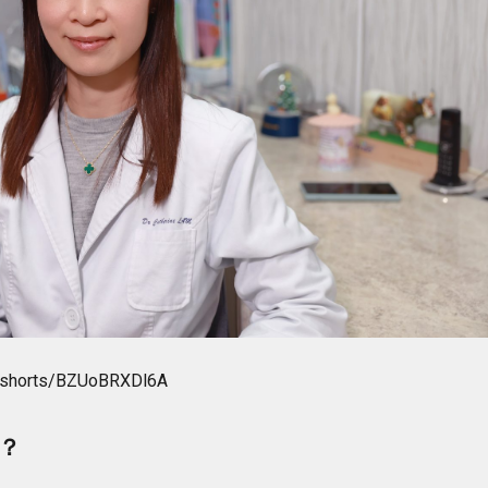
m/shorts/BZUoBRXDl6A
？