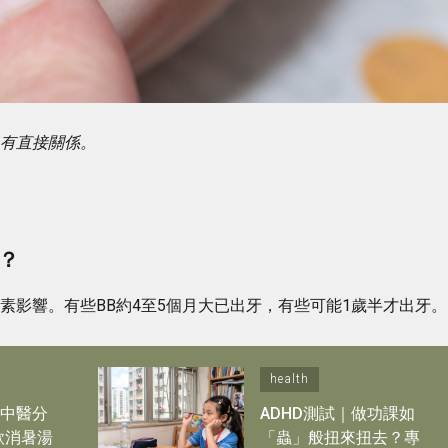
沒有直接關係。
？
素影響。有些BB約4至5個月大已出牙，有些可能1歲半才出牙。
health
冊中醫分
ADHD測試｜做功課如
款消暑湯
「蟲」般扭來扭去？專