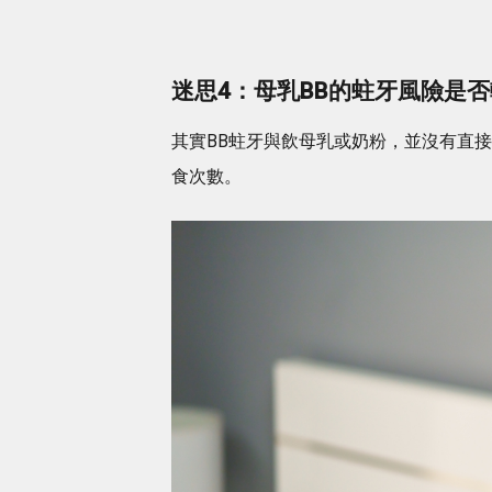
迷思4：母乳BB的蛀牙風險是
其實BB蛀牙與飲母乳或奶粉，並沒有直
食次數。