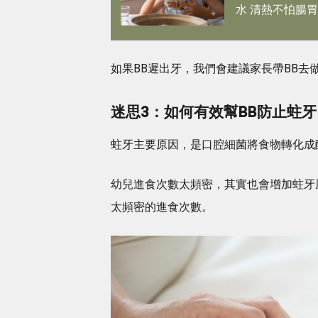
水 清熱不怕腸胃
醒專注力
如果BB遲出牙，我們會建議家長帶BB去
迷思3：如何有效幫BB防止蛀牙
蛀牙主要原因，是口腔細菌將食物轉化成
幼兒進食次數太頻密，其實也會增加蛀牙
太頻密的進食次數。