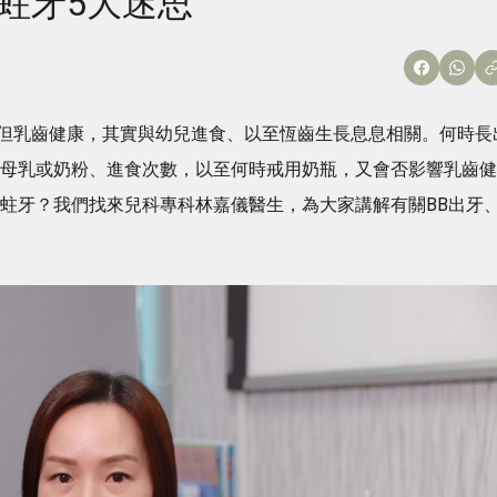
蛀牙5大迷思
但乳齒健康，其實與幼兒進食、以至恆齒生長息息相關。何時長
用母乳或奶粉、進食次數，以至何時戒用奶瓶，又會否影響乳齒健
止蛀牙？我們找來兒科專科林嘉儀醫生，為大家講解有關BB出牙