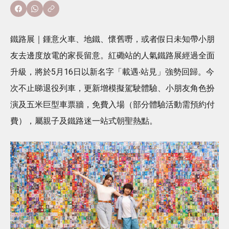
鐵路展｜鍾意火車、地鐵、懷舊嘢，或者假日未知帶小朋
友去邊度放電的家長留意。紅磡站的人氣鐵路展經過全面
升級，將於5月16日以新名字「載遇‧站見」強勢回歸。今
次不止睇退役列車，更新增模擬駕駛體驗、小朋友角色扮
演及五米巨型車票牆，免費入場（部分體驗活動需預約付
費），屬親子及鐵路迷一站式朝聖熱點。