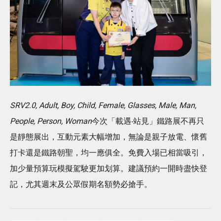
SRV2.0, Adult, Boy, Child, Female, Glasses, Male, Man,
People, Person, Woman
今次「載遇‧站見」鐵路展不再只
是靜態展出，互動元素大幅增加，無論是親子放電、懷舊
打卡還是鐵路朝聖，均一應俱全。免費入場已相當吸引，
加少量預算玩模擬駕駛更加划算。建議預約一開時盡快登
記，尤其週末及公眾假期名額勢必搶手。