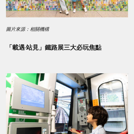
圖片來源：相關機構
「載遇‧站見」鐵路展三大必玩焦點