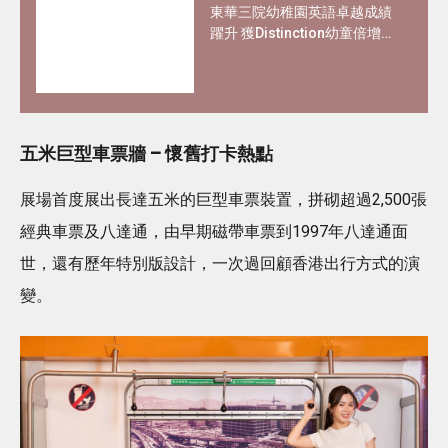
東華三院幼稚園英語卓越成績
躍升 獲Distinction幼童倍增
靠7招提升英語力
五米巨型車票牆 – 懷舊打卡熱點
展場首度展出長達五米的巨型車票裝置，拼砌超過2,500張
經典車票及八達通，由早期磁帶車票到1997年八達通面
世，還有歷年特別版設計，一次過回顧香港出行方式的演
變。