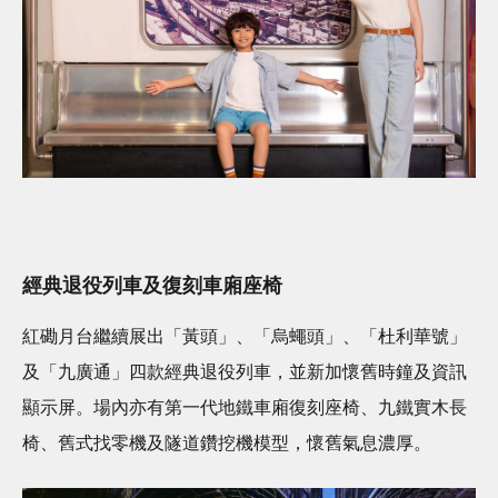
經典退役列車及復刻車廂座椅
紅磡月台繼續展出「黃頭」、「烏蠅頭」、「杜利華號」
及「九廣通」四款經典退役列車，並新加懷舊時鐘及資訊
顯示屏。場內亦有第一代地鐵車廂復刻座椅、九鐵實木長
椅、舊式找零機及隧道鑽挖機模型，懷舊氣息濃厚。