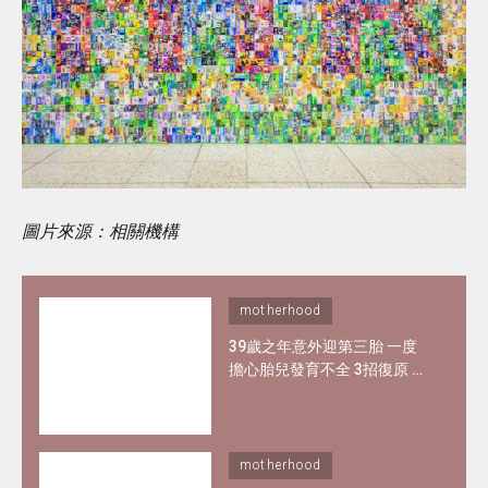
圖片來源：相關機構
motherhood
39歲之年意外迎第三胎 一度
擔心胎兒發育不全 3招復原 成
就高管媽媽
motherhood