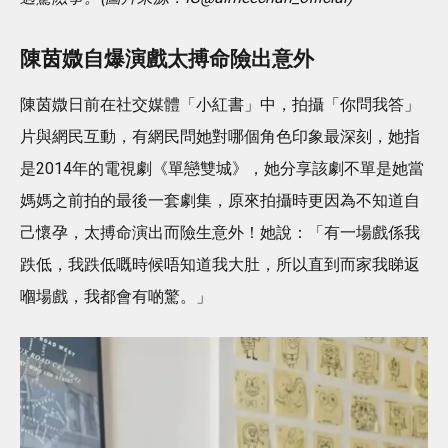
陳茵媺自爆演戲太搏命險出意外
陳茵媺日前在社交媒體「小紅書」中，拍攝「你問我答」
片與網民互動，有網民問她對哪個角色印象最深刻，她指
是2014年的電視劇《單戀雙城》，她分享該劇不單是她當
媽媽之前拍的最後一套劇集，原來拍攝時更因為不知道自
己懷孕，太搏命演出而險生意外！她說：「有一場戲係我
跌低，我跌低嘅時候唔知道我大肚，所以直到而家我睇返
嗰場戲，我都會有啲驚。」