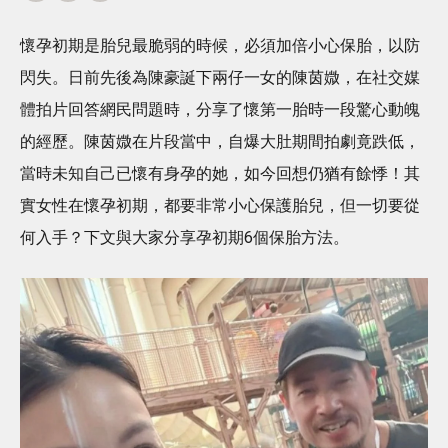
懷孕初期是胎兒最脆弱的時候，必須加倍小心保胎，以防
閃失。日前先後為陳豪誕下兩仔一女的陳茵媺，在社交媒
體拍片回答網民問題時，分享了懷第一胎時一段驚心動魄
的經歷。陳茵媺在片段當中，自爆大肚期間拍劇竟跌低，
當時未知自己已懷有身孕的她，如今回想仍猶有餘悸！其
實女性在懷孕初期，都要非常小心保護胎兒，但一切要從
何入手？下文與大家分享孕初期6個保胎方法。