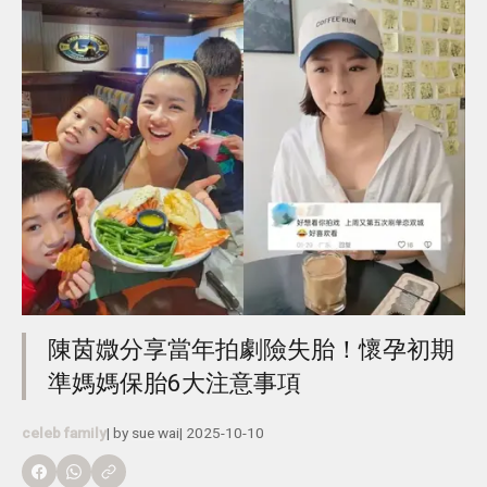
陳茵媺分享當年拍劇險失胎！懷孕初期
準媽媽保胎6大注意事項
celeb family
| by
sue wai
|
2025-10-10