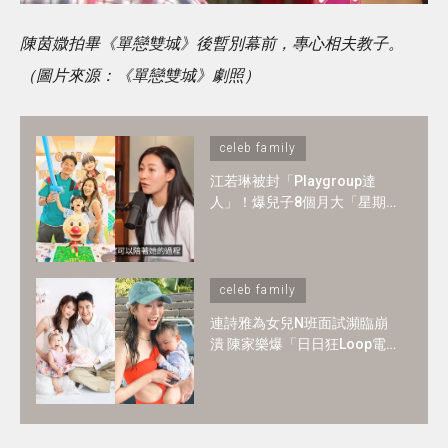
陳茵媺拍畢《單戀雙城》後暫別幕前，專心相夫教子。
（圖片來源：《單戀雙城》劇照）
celeb family
江若琳被封「Playgroup達
人」！爆兒子8個月大「星期
一至日」全爆滿 ！1-2歲BB必
懂6大技能
celeb family
連詩雅為女兒N班面試瀕臨崩
潰 陳家樂爆「日日狂Loop電
郵」！2歲讀N班是必須？3大
選校神準則＋面試必中秘訣