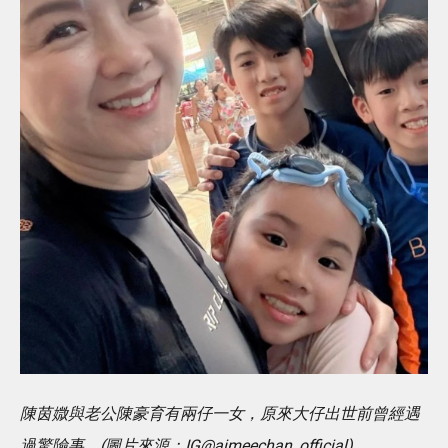
陳茵媺與老公陳豪育有兩仔一女，原來大仔出世前曾經遇
過驚險事。(圖片來源：IG@aimeechan_official)