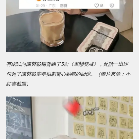
有網民向陳茵媺稱曾睇了5次《單戀雙城》，此話一出即
勾起了陳茵媺當年拍劇驚心動魄的回憶。（圖片來源：小
紅書截圖）