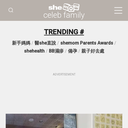
celeb family
TRENDING #
新手媽媽
/
醫she直說
/
shemom Parents Awards
/
shehealth
/
BB濕疹
/
備孕
/
親子好去處
ADVERTISEMENT