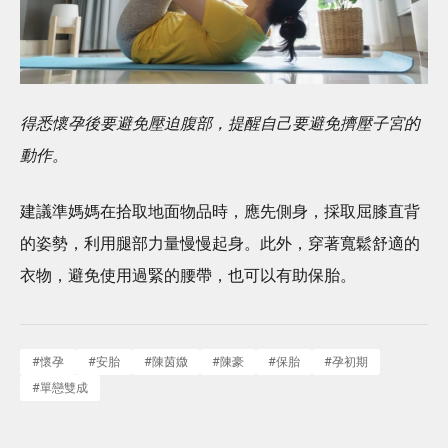
得悉懷孕後要避免壓迫腹部，提醒自己要避免擠壓子宮的
動作。
建議準媽媽在拾取地面物品時，應先側身，採取屈膝直背
的姿勢，利用腿部力量慢慢起身。此外，穿著寬鬆舒適的
衣物，避免使用過緊的腰帶，也可以有助保胎。
#
懷孕
#
安胎
#
陳茵媺
#
陳豪
#
保胎
#
孕初期
#
單戀雙成