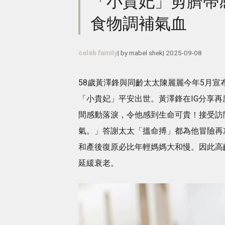
「小貴妃」剪臍帶
食物調補氣血
celeb family
| by
mabel shek
|
2025-09-08
58歲黃澤鋒與同齡太太陳麗麗今年5月
「小貴妃」平安出世。黃澤鋒在IG分享
間感動落淚，令他感到生命可貴！接受訪
氣。」答謝太太「搵命搏」都為他冒險再
和產後復原必比年輕媽媽大和慢。因此高
延緩衰老。