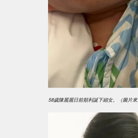
58歲陳麗麗日前順利誕下細女。（圖片來源：I