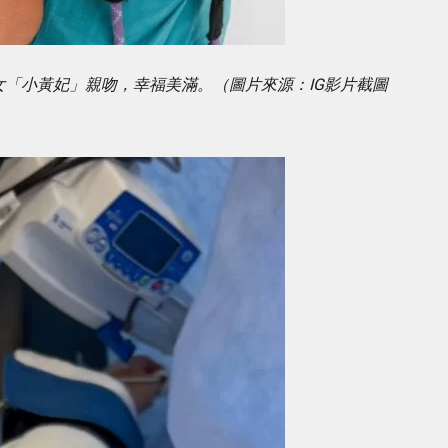
女「小黃妃」親吻，幸福美滿。（圖片來源：IG影片截圖