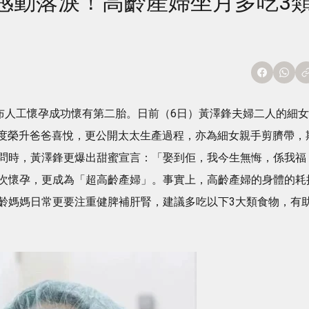
感動落淚！高齡產婦坐月多吃3
宣布人工懷孕成功懷有第二胎。日前（6日）黃澤鋒夫婦二人的細女
再度榮升爸爸喜悅，更公開太太生產過程，亦為細女親手剪臍帶，
問時，黃澤鋒更爆出甜蜜宣言：「娶到佢，我今生無悔，係我福
次懷孕，更成為「超高齡產婦」。事實上，高齡產婦的身體的耗
齡媽媽日常更要注重健脾補肝腎，建議多吃以下3大類食物，有