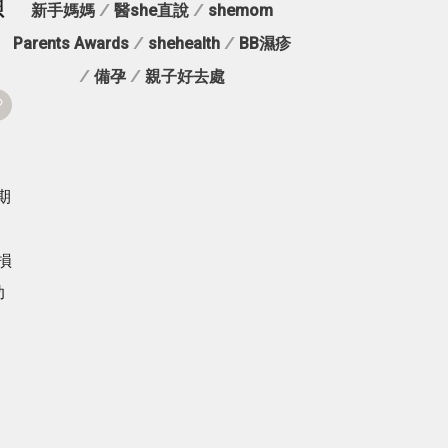
類
新手媽媽
/
醫she直說
/
shemom
Parents Awards
/
shehealth
/
BB濕疹
/
備孕
/
親子好去處
期
損
助