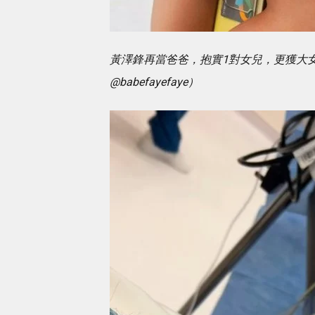
黃澤鋒再當爸爸，抱實1對女兒，更獲大
@babefayefaye）