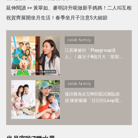
延伸閱讀 >> 黃翠如、麥明詩升呢做新手媽媽！二人IG互相
祝賀齊展開坐月生活！春季坐月子注意5大細節
celeb family
江若琳被封「Playgroup達
人」！爆兒子8個月大「星期
一至日」全爆滿 ！1-2歲BB必
懂6大技能
celeb family
連詩雅為女兒N班面試瀕臨崩
潰 陳家樂爆「日日狂Loop電
郵」！2歲讀N班是必須？3大
選校神準則＋面試必中秘訣