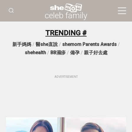
celeb family
TRENDING #
新手媽媽
/
醫she直說
/
shemom Parents Awards
/
shehealth
/
BB濕疹
/
備孕
/
親子好去處
ADVERTISEMENT