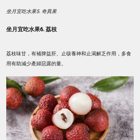
坐月宜吃水果5. 奇異果
坐月宜吃水果6. 荔枝
荔枝味甘，有補脾益肝、止咳養神和止渴解乏作用，多食
用有助減少產婦惡露的量。