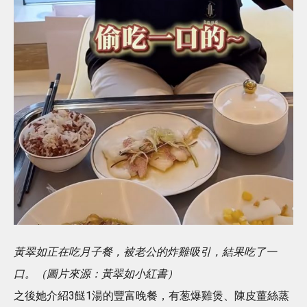
黃翠如正在吃月子餐，被老公的炸雞吸引，結果吃了一
口。（圖片來源：黃翠如小紅書）
之後她介紹3餸1湯的豐富晚餐，有葱爆雞煲、陳皮薑絲蒸