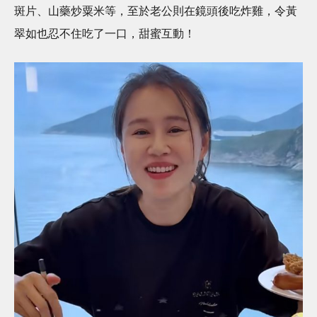
斑片、山藥炒粟米等，至於老公則在鏡頭後吃炸雞，令黃
翠如也忍不住吃了一口，甜蜜互動！