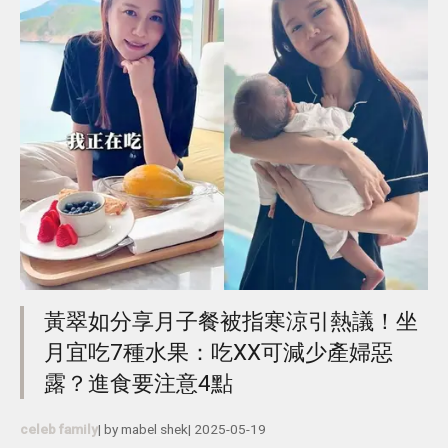
黃翠如分享月子餐被指寒涼引熱議！坐
月宜吃7種水果：吃XX可減少產婦惡
露？進食要注意4點
celeb family
| by
mabel shek
|
2025-05-19