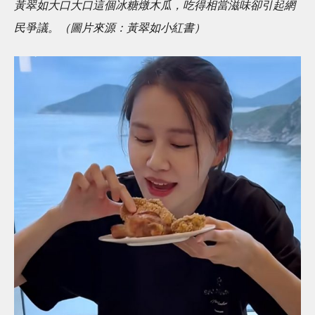
黃翠如大口大口這個冰糖燉木瓜，吃得相當滋味卻引起網
民爭議。（圖片來源：黃翠如小紅書）