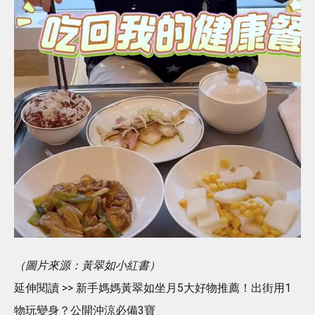
（圖片來源：黃翠如小紅書）
延伸閱讀 >> 新手媽媽黃翠如坐月5大好物推薦！出街用1
物玩變身？公開沖涼必備3寶