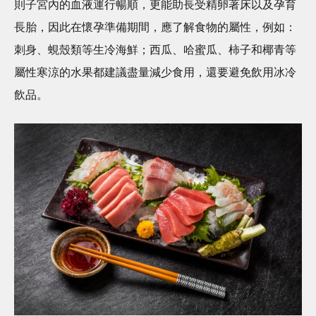
則子宮內的血液運行暢順，更能助長受精卵著床以及孕育
長胎，因此在懷孕準備期間，應了解食物的屬性，例如：
刺身、蜆殼類等生冷海鮮；西瓜、哈蜜瓜、柿子和椰青等
屬性寒涼的水果都建議盡量減少食用，還要避免飲用冰冷
飲品。