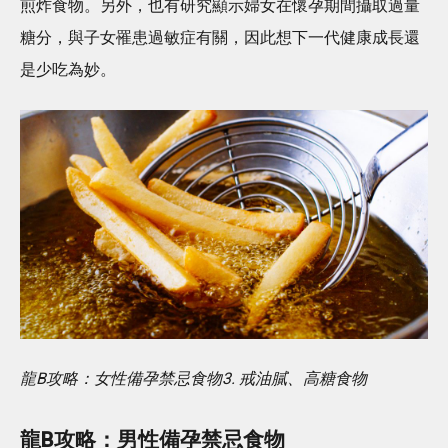
煎炸食物。另外，也有研究顯示婦女在懷孕期間攝取過量
糖分，與子女罹患過敏症有關，因此想下一代健康成長還
是少吃為妙。
龍B攻略：女性備孕禁忌食物3. 戒油膩、高糖食物
龍B攻略：男性備孕禁忌食物