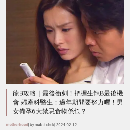
龍B攻略｜最後衝刺！把握生龍B最後機
會 婦產科醫生：過年期間要努力喔！男
女備孕6大禁忌食物係乜？
motherhood
| by
mabel shek
|
2024-02-12