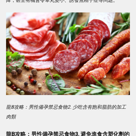
降，甚至有機會令睪丸變小、誘發無精子症等問題。
龍B攻略：男性備孕禁忌食物2. 少吃含有飽和脂肪的加工
肉類
龍B攻略：男性備孕禁忌食物3. 避免進食含塑化劑的