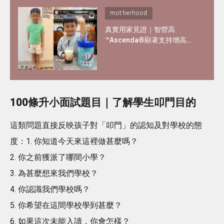
motherhood
真實用家見證｜智營高
™Ascenda®顯著支持增高增
重 - 3星期最多高2cm^！內附
用家詳細報告
100條升小面試題目｜了解學生叩門目的
這類問題直接反映孩子對「叩門」的認知及對學校的態
度：1. 你知道今天來這裡做甚麼嗎？
2. 你之前獲派了哪間小學？
3. 為甚麼想來我們學校？
4. 你認識我們學校嗎？
5. 你希望在這間學校學到甚麼？
6. 如果這次未能入讀，你會怎樣？