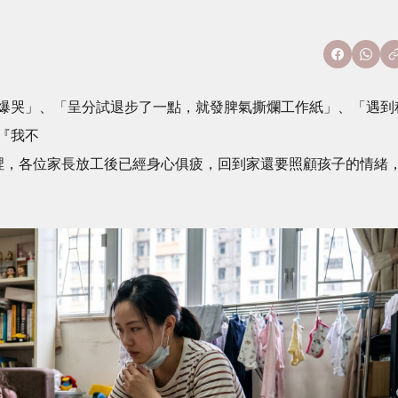
爆哭」、「呈分試退步了一點，就發脾氣撕爛工作紙」、「遇到
『我不
界裡，各位家長放工後已經身心俱疲，回到家還要照顧孩子的情緒