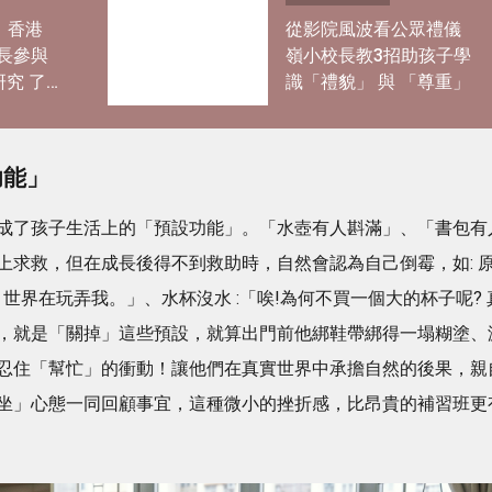
｜香港
從影院風波看公眾禮儀
長參與
嶺小校長教3招助孩子學
研究 了
識「禮貌」 與 「尊重」
過度活
功能」
成了孩子生活上的「預設功能」。「水壺有人斟滿」、「書包有
上求救，但在成長後得不到救助時，自然會認為自己倒霉，如: 
世界在玩弄我。」、水杯沒水 :「唉!為何不買一個大的杯子呢? 
，就是「關掉」這些預設，就算出門前他綁鞋帶綁得一塌糊塗、
忍住「幫忙」的衝動！讓他們在真實世界中承擔自然的後果，親
坐」心態一同回顧事宜，這種微小的挫折感，比昂貴的補習班更