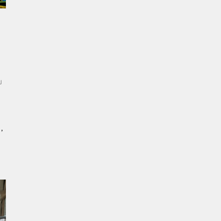
」
了
，