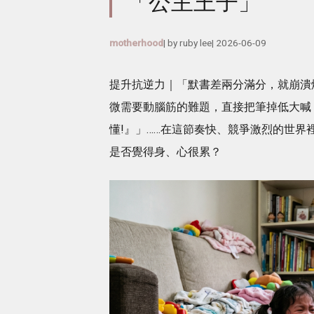
「公主王子」
motherhood
| by
ruby lee
|
2026-06-09
提升抗逆力｜「默書差兩分滿分，就崩潰
微需要動腦筋的難題，直接把筆掉低大喊
懂!』」……在這節奏快、競爭激烈的世
是否覺得身、心很累？