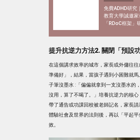
免費ADHD研究
教育大學誠邀家
「RDoC框架」
解專注力不足及
躍情況
提升抗逆力方法2. 關閉「預設
在這個講求效率的城市，家長或外傭往往
準備好」，結果，當孩子遇到小困難就馬
子筆沒墨水 :「偏偏就拿到一支沒墨水的，
沒用，算了不喝了。」培養抗逆力的核心
帶了通告或功課回校被老師記名，家長請
體驗社會及世界的法則後，再以「平起平
效。