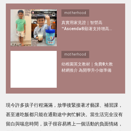
motherhood
真實用家見證｜智營高
™Ascenda®顯著支持增高增
重 - 3星期最多高2cm^！內附
用家詳細報告
motherhood
幼稚園英文教材｜免費8大教
材網推介 為開學升小做準備
現今許多孩子行程滿滿，放學後緊接著才藝課、補習課，
甚至連吃飯都只能在通勤途中匆忙解決。當生活完全沒有
留白與喘息時間，孩子很容易將上一個活動的負面情緒，